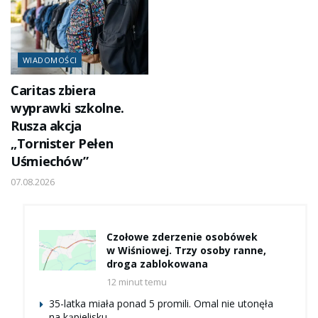
WIADOMOŚCI
Caritas zbiera
wyprawki szkolne.
Rusza akcja
„Tornister Pełen
Uśmiechów”
07.08.2026
Czołowe zderzenie osobówek
w Wiśniowej. Trzy osoby ranne,
droga zablokowana
12 minut temu
35-latka miała ponad 5 promili. Omal nie utonęła
na kąpielisku