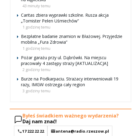
43 minuty temu
Caritas zbiera wyprawki szkolne. Rusza akcja
„Tornister Pełen Uśmiechów”
1 godzinę temu
Bezpłatne badanie znamion w Błażowej. Przyjedzie
mobilna „Fura Zdrowia”
1 godzinę temu
Pożar garażu przy ul. Dąbrówki. Na miejscu
pracowały 4 zastępy straży [AKTUALIZACJA]
2 godziny temu
Burze na Podkarpaciu. Strażacy interweniowali 19
razy, IMGW ostrzega cały region
3 godziny temu
Byłeś świadkiem ważnego wydarzenia?
Daj nam znać!
17 222 22 22
antena@radio.rzeszow.pl