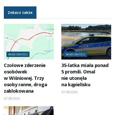
Zobacz także
WIADOMOŚCI
WIADOMOŚCI
Czołowe zderzenie
35-latka miała ponad
osobówek
5 promili. Omal
w Wiśniowej. Trzy
nie utonęła
osoby ranne, droga
na kąpielisku
zablokowana
07.08.2026
07.08.2026