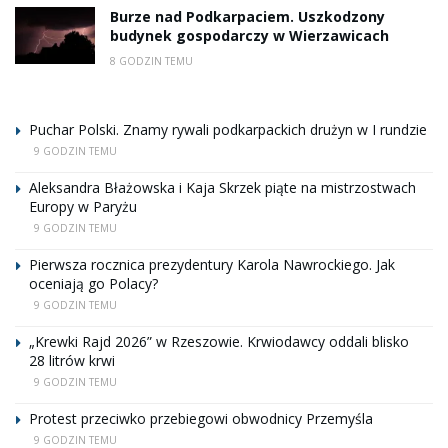
Burze nad Podkarpaciem. Uszkodzony
budynek gospodarczy w Wierzawicach
8 GODZIN TEMU
Puchar Polski. Znamy rywali podkarpackich drużyn w I rundzie
9 GODZIN TEMU
Aleksandra Błażowska i Kaja Skrzek piąte na mistrzostwach
Europy w Paryżu
9 GODZIN TEMU
Pierwsza rocznica prezydentury Karola Nawrockiego. Jak
oceniają go Polacy?
9 GODZIN TEMU
„Krewki Rajd 2026” w Rzeszowie. Krwiodawcy oddali blisko
28 litrów krwi
9 GODZIN TEMU
Protest przeciwko przebiegowi obwodnicy Przemyśla
9 GODZIN TEMU