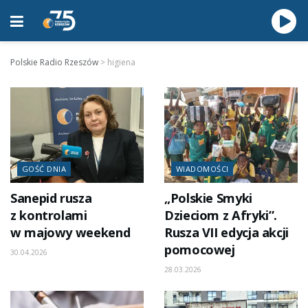
Polskie Radio Rzeszów
>
higiena
GOŚĆ DNIA
WIADOMOŚCI
Sanepid rusza
„Polskie Smyki
z kontrolami
Dzieciom z Afryki”.
w majowy weekend
Rusza VII edycja akcji
pomocowej
30.04.2026
28.03.2026