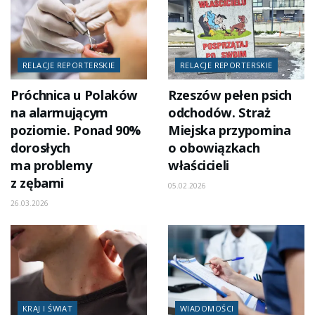
RELACJE REPORTERSKIE
RELACJE REPORTERSKIE
Próchnica u Polaków
Rzeszów pełen psich
na alarmującym
odchodów. Straż
poziomie. Ponad 90%
Miejska przypomina
dorosłych
o obowiązkach
ma problemy
właścicieli
z zębami
05.02.2026
26.03.2026
KRAJ I ŚWIAT
WIADOMOŚCI