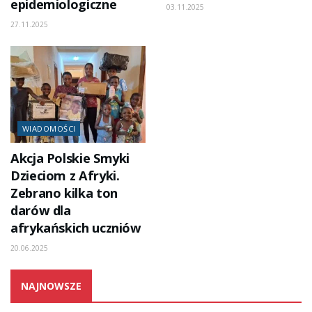
epidemiologiczne
03.11.2025
27.11.2025
WIADOMOŚCI
Akcja Polskie Smyki
Dzieciom z Afryki.
Zebrano kilka ton
darów dla
afrykańskich uczniów
20.06.2025
NAJNOWSZE