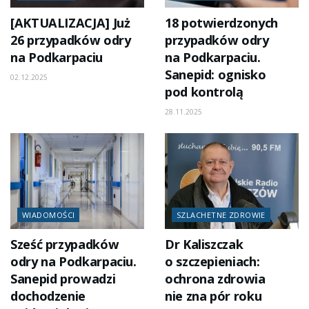
[AKTUALIZACJA] Już
18 potwierdzonych
26 przypadków odry
przypadków odry
na Podkarpaciu
na Podkarpaciu.
Sanepid: ognisko
02.12.2025
pod kontrolą
28.11.2025
WIADOMOŚCI
SZLACHETNE ZDROWIE
Sześć przypadków
Dr Kaliszczak
odry na Podkarpaciu.
o szczepieniach:
Sanepid prowadzi
ochrona zdrowia
dochodzenie
nie zna pór roku