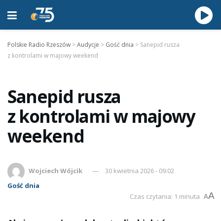
Polskie Radio Rzeszów
>
Audycje
>
Gość dnia
>
Sanepid rusza
z kontrolami w majowy weekend
Sanepid rusza
z kontrolami w majowy
weekend
Wojciech Wójcik
30 kwietnia 2026 - 09:02
Gość dnia
A
Czas czytania: 1 minuta
A