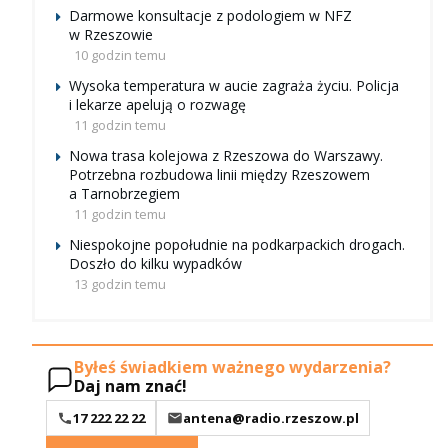
Darmowe konsultacje z podologiem w NFZ
w Rzeszowie
10 godzin temu
Wysoka temperatura w aucie zagraża życiu. Policja
i lekarze apelują o rozwagę
11 godzin temu
Nowa trasa kolejowa z Rzeszowa do Warszawy.
Potrzebna rozbudowa linii między Rzeszowem
a Tarnobrzegiem
11 godzin temu
Niespokojne popołudnie na podkarpackich drogach.
Doszło do kilku wypadków
13 godzin temu
Byłeś świadkiem ważnego wydarzenia?
Daj nam znać!
17 222 22 22
antena@radio.rzeszow.pl