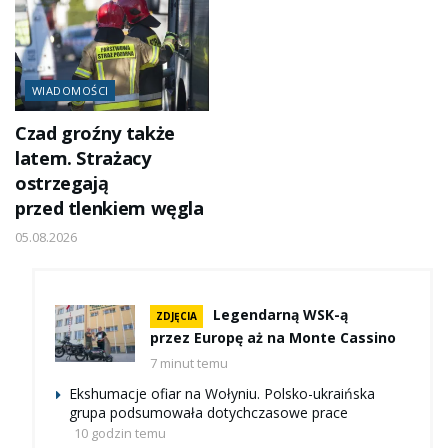
WIADOMOŚCI
Czad groźny także
latem. Strażacy
ostrzegają
przed tlenkiem węgla
05.08.2026
Legendarną WSK-ą
ZDJĘCIA
przez Europę aż na Monte Cassino
7 minut temu
Ekshumacje ofiar na Wołyniu. Polsko-ukraińska
grupa podsumowała dotychczasowe prace
10 godzin temu