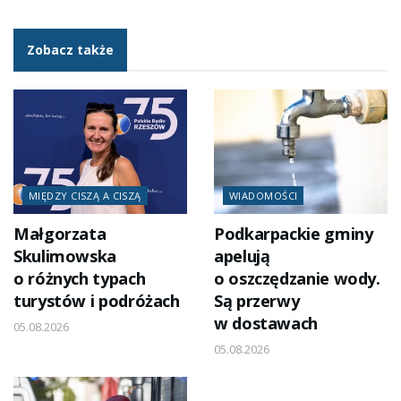
Zobacz także
MIĘDZY CISZĄ A CISZĄ
WIADOMOŚCI
Małgorzata
Podkarpackie gminy
Skulimowska
apelują
o różnych typach
o oszczędzanie wody.
turystów i podróżach
Są przerwy
w dostawach
05.08.2026
05.08.2026