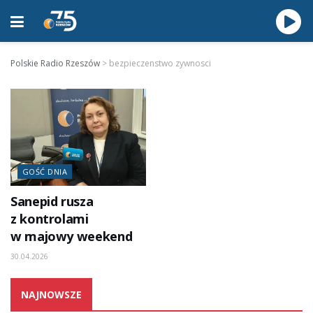
Polskie Radio Rzeszów
>
bezpieczenstwo zywnosci
GOŚĆ DNIA
Sanepid rusza
z kontrolami
w majowy weekend
30.04.2026
NAJNOWSZE