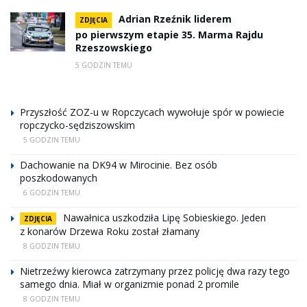
Adrian Rzeźnik liderem
ZDJĘCIA
po pierwszym etapie 35. Marma Rajdu
Rzeszowskiego
5 GODZIN TEMU
Przyszłość ZOZ-u w Ropczycach wywołuje spór w powiecie
ropczycko-sędziszowskim
5 GODZIN TEMU
Dachowanie na DK94 w Mirocinie. Bez osób
poszkodowanych
6 GODZIN TEMU
Nawałnica uszkodziła Lipę Sobieskiego. Jeden
ZDJĘCIA
z konarów Drzewa Roku został złamany
8 GODZIN TEMU
Nietrzeźwy kierowca zatrzymany przez policję dwa razy tego
samego dnia. Miał w organizmie ponad 2 promile
8 GODZIN TEMU