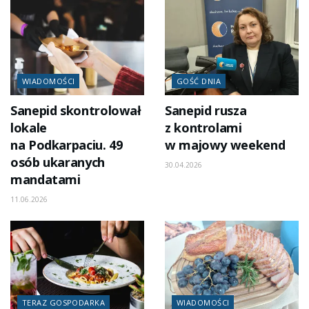
WIADOMOŚCI
GOŚĆ DNIA
Sanepid skontrolował
Sanepid rusza
lokale
z kontrolami
na Podkarpaciu. 49
w majowy weekend
osób ukaranych
30.04.2026
mandatami
11.06.2026
TERAZ GOSPODARKA
WIADOMOŚCI