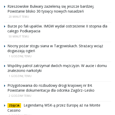
Rzeszowskie Bulwary zazielenią się jeszcze bardziej.
Powstanie blisko 30 tysięcy nowych nasadzeń
20 MINUT TEMU
Burze po fali upałów. IMGW wydał ostrzeżenie II stopnia dla
całego Podkarpacia
50 MINUT TEMU
Nocny pożar stogu siana w Targowiskach. Strażacy wciąż
dogaszają ogień
1 GODZINĘ TEMU
Wspólny patrol zatrzymał dwóch mężczyzn. W aucie i domu
znaleziono narkotyki
1 GODZINĘ TEMU
Przygotowania do rozbudowy drogi krajowej nr 84.
Powstanie dokumentacja dla odcinka Zagórz–Lesko
2 GODZINY TEMU
Legendarną WSK-ą przez Europę aż na Monte
ZDJĘCIA
Cassino