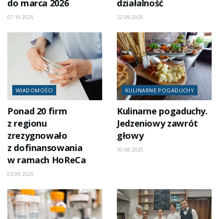
do marca 2026
działalność
07.10.2025
22.09.2025
WIADOMOŚCI
KULINARNE POGADUCHY
Ponad 20 firm
Kulinarne pogaduchy.
z regionu
Jedzeniowy zawrót
zrezygnowało
głowy
z dofinansowania
30.08.2025
w ramach HoReCa
03.09.2025