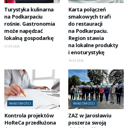
Turystyka kulinarna
Karta połączeń
na Podkarpaciu
smakowych trafi
rośnie. Gastronomia
do restauracji
może napędzać
na Podkarpaciu.
lokalną gospodarkę
Region stawia
na lokalne produkty
21.04.2026
i enoturystykę
18.03.2026
WIADOMOŚCI
WIADOMOŚCI
Kontrola projektów
ZAZ w Jarosławiu
HoReCa przedłużona
poszerza swoją