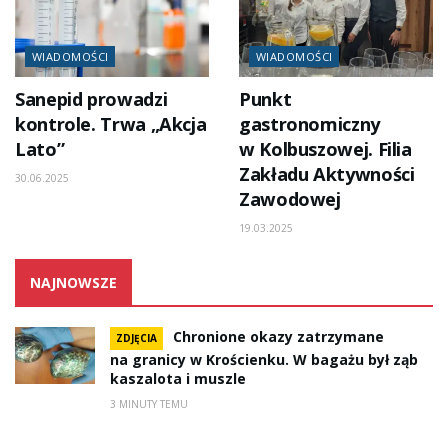
WIADOMOŚCI
WIADOMOŚCI
Sanepid prowadzi
Punkt
kontrole. Trwa „Akcja
gastronomiczny
Lato”
w Kolbuszowej. Filia
Zakładu Aktywności
30.06.2025
Zawodowej
19.03.2025
NAJNOWSZE
Chronione okazy zatrzymane
ZDJĘCIA
na granicy w Krościenku. W bagażu był ząb
kaszalota i muszle
3 MINUTY TEMU