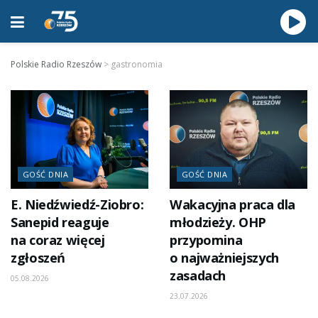
Polskie Radio Rzeszów
>
gastronomia
GOŚĆ DNIA
GOŚĆ DNIA
E. Niedźwiedź-Ziobro:
Wakacyjna praca dla
Sanepid reaguje
młodzieży. OHP
na coraz więcej
przypomina
zgłoszeń
o najważniejszych
zasadach
05.08.2026
23.07.2026