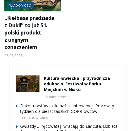
WIADOMOŚCI
„Kiełbasa pradziada
z Dukli” to już 51.
polski produkt
z unijnym
oznaczeniem
06.08.2026
Kultura łowiecka i przyrodnicza
edukacja. Festiwal w Parku
Miejskim w Nisku
19 minut temu
Dużo turystów i kilkanaście interwencji. Pracowity
tydzień dla bieszczadzkich GOPR-owców
33 minuty temu
Gwiazdy „Trędowatej” wracają do Łańcuta. Elżbieta