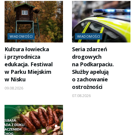
WIADOMOŚCI
WIADOMOŚCI
Kultura łowiecka
Seria zdarzeń
i przyrodnicza
drogowych
edukacja. Festiwal
na Podkarpaciu.
w Parku Miejskim
Służby apelują
w Nisku
o zachowanie
ostrożności
09.08.2026
07.08.2026