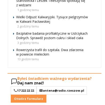
Starostecka i Leszek Teleszyński spotkają się
z widzami
1 godzinę temu
Wielki Odpust Kalwaryjski. Tysiące pielgrzymów
w Kalwarii Pacławskiej
2 godziny temu
Bezpłatne badania profilaktyczne w Ustrzykach
Dolnych. Sprawdź poziom cukru i skład ciała
3 godziny temu
Rowerzysta trafił do szpitala. Dwa zdarzenia
w powiecie mieleckim
13 godzin temu
Byłeś świadkiem ważnego wydarzenia?
Daj nam znać!
17 222 22 22
antena@radio.rzeszow.pl
Otwórz formularz