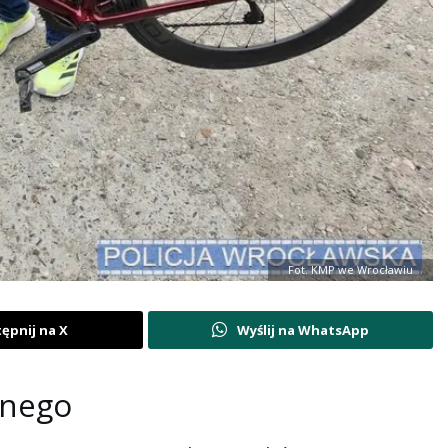
Fot. KMP we Wrocławiu
ępnij na X
Wyślij na WhatsApp
anego