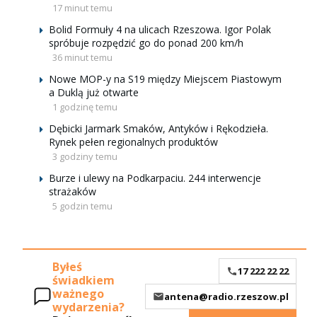
17 minut temu
Bolid Formuły 4 na ulicach Rzeszowa. Igor Polak
spróbuje rozpędzić go do ponad 200 km/h
36 minut temu
Nowe MOP-y na S19 między Miejscem Piastowym
a Duklą już otwarte
1 godzinę temu
Dębicki Jarmark Smaków, Antyków i Rękodzieła.
Rynek pełen regionalnych produktów
3 godziny temu
Burze i ulewy na Podkarpaciu. 244 interwencje
strażaków
5 godzin temu
Byłeś
17 222 22 22
świadkiem
ważnego
antena@radio.rzeszow.pl
wydarzenia?