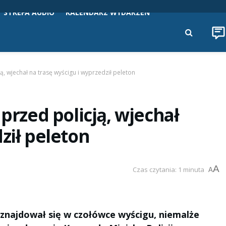
STREFA AUDIO
KALENDARZ WYDARZEŃ
ą, wjechał na trasę wyścigu i wyprzedził peleton
 przed policją, wjechał
ził peleton
A
Czas czytania: 1 minuta
A
 znajdował się w czołówce wyścigu, niemalże