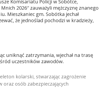
usze Komisariatu Policji w Sobótce,
ski Mnich 2026″ zauważyli mężczyznę znanego
iu. Mieszkaniec gm. Sobótka jechał
ewać, że jednoślad pochodzi w kradzieży,
cąc uniknąć zatrzymania, wjechał na trasę
 wśród uczestników zawodów.
leton kolarski, stwarzając zagrożenie
ów oraz osób zabezpieczających