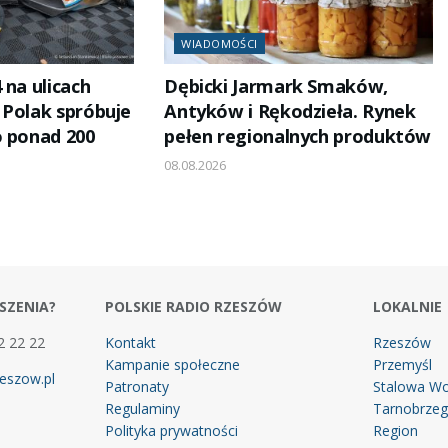
WIADOMOŚCI
 na ulicach
Dębicki Jarmark Smaków,
 Polak spróbuje
Antyków i Rękodzieła. Rynek
o ponad 200
pełen regionalnych produktów
08.08.2026
SZENIA?
POLSKIE RADIO RZESZÓW
LOKALNIE
2 22 22
Kontakt
Rzeszów
Kampanie społeczne
Przemyśl
eszow.pl
Patronaty
Stalowa Wo
Regulaminy
Tarnobrze
Polityka prywatności
Region