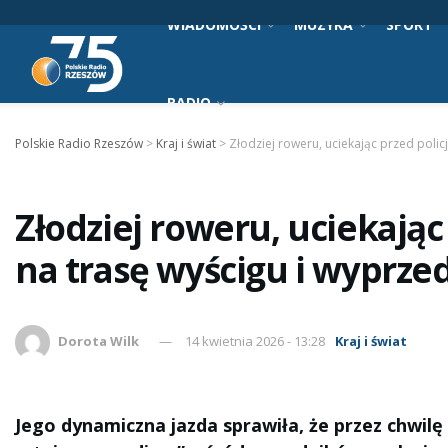
WIADOMOŚCI
MUZYKA
SPORT
RADIO
Polskie Radio Rzeszów
>
Kraj i świat
>
Złodziej roweru, uciekając przed policj
Złodziej roweru, uciekając
na trasę wyścigu i wyprzed
Dorota Wilk
14 kwietnia 2026 - 13:28
Kraj i świat
Jego dynamiczna jazda sprawiła, że przez chwilę