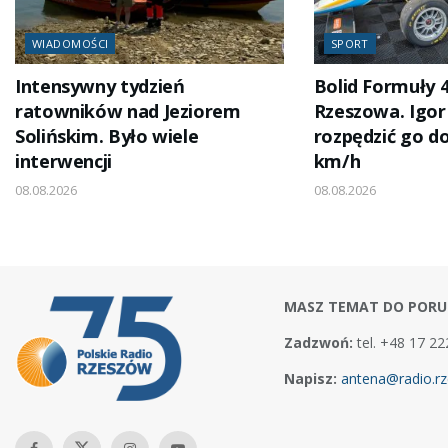
WIADOMOŚCI
SPORT
Intensywny tydzień
Bolid Formuły 4
ratowników nad Jeziorem
Rzeszowa. Igor
Solińskim. Było wiele
rozpędzić go d
interwencji
km/h
08.08.2026
08.08.2026
MASZ TEMAT DO PORU
Zadzwoń:
tel. +48 17 22
Napisz:
antena@radio.rz