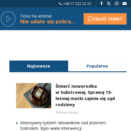
+48 17 222 22 22
Teraz na antenie
ZGŁOŚ TEMAT
Nie udało się pobrać tytułu.
Najnowsze
Popularne
Śmierć noworodka
w Sulistrowej. Sprawą 15-
letniej matki zajmie się sąd
rodzinny
9 minut temu
Intensywny tydzień ratowników nad Jeziorem
Solińskim. Było wiele interwencji