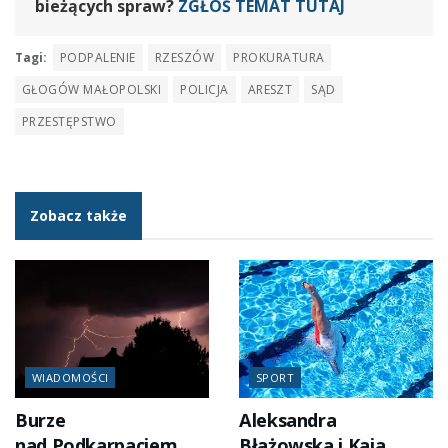
bieżących spraw?
ZGŁOŚ TEMAT TUTAJ
Tagi:
PODPALENIE
RZESZÓW
PROKURATURA
GŁOGÓW MAŁOPOLSKI
POLICJA
ARESZT
SĄD
PRZESTĘPSTWO
Zobacz także
WIADOMOŚCI
SPORT
Burze
Aleksandra
nad Podkarpaciem.
Błażowska i Kaja