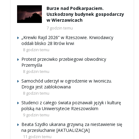
Burze nad Podkarpaciem.
Uszkodzony budynek gospodarczy
w Wierzawicach
7 godzin temu
„Krewki Rajd 2026” w Rzeszowie. Krwiodawcy
oddali blisko 28 litrów krwi
8 godzin temu
Protest przeciwko przebiegowi obwodnicy
Przemyśla
8 godzin temu
Samochód uderzył w ogrodzenie w Iwoniczu.
Droga jest zablokowana
8 godzin temu
Studenci z całego świata poznawali język i kulturę
polską na Uniwersytecie Rzeszowskim
9 godzin temu
Beata Szydło ukarana grzywną za niestawienie się
na przesłuchanie [AKTUALIZACJA]
11 godzin temu