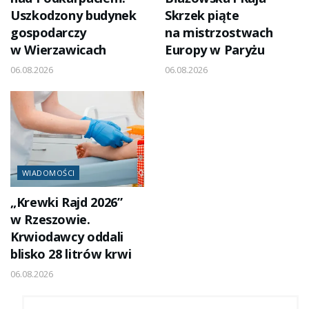
Uszkodzony budynek
Skrzek piąte
gospodarczy
na mistrzostwach
w Wierzawicach
Europy w Paryżu
06.08.2026
06.08.2026
WIADOMOŚCI
„Krewki Rajd 2026”
w Rzeszowie.
Krwiodawcy oddali
blisko 28 litrów krwi
06.08.2026