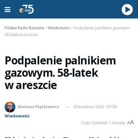
Polskie Radio Rzeszów
>
Wiadomości
>
Podpalenie palnikiem gazowym.
58-latek w areszcie
Podpalenie palnikiem
gazowym. 58-latek
w areszcie
Mariusz Piątkiewicz
20 kwietnia 2026 - 07:58
Wiadomości
A
Czas czytania: 1 minuta
A