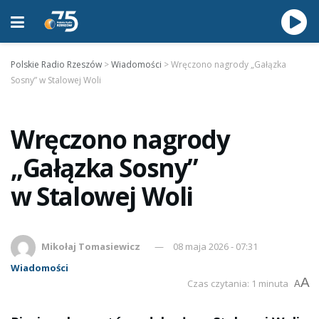
Polskie Radio Rzeszów
>
Wiadomości
>
Wręczono nagrody „Gałązka
Sosny” w Stalowej Woli
Wręczono nagrody
„Gałązka Sosny”
w Stalowej Woli
Mikołaj Tomasiewicz
08 maja 2026 - 07:31
Wiadomości
A
Czas czytania: 1 minuta
A