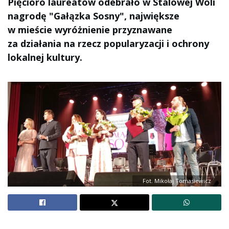
Pięcioro laureatów odebrało w Stalowej Woli
nagrodę "Gałązka Sosny", największe
w mieście wyróżnienie przyznawane
za działania na rzecz popularyzacji i ochrony
lokalnej kultury.
Fot. Mikołaj Tomasiewicz