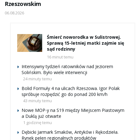
Rzeszowskim
06.08.2026
Śmierć noworodka w Sulistrowej.
Sprawą 15-letniej matki zajmie się
sąd rodzinny
16 minut temu
Intensywny tydzień ratowników nad Jeziorem
Solińskim. Było wiele interwencji
24 minuty temu
Bolid Formuły 4 na ulicach Rzeszowa. Igor Polak
spróbuje rozpędzić go do ponad 200 km/h
43 minuty temu
Nowe MOP-y na S19 między Miejscem Piastowym
a Duklą już otwarte
1 godzinę temu
Dębicki Jarmark Smaków, Antyków i Rękodzieła.
Rynek pełen regionalnych produktów