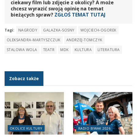
ciekawy film lub zdjęcie z okolicy? A może
chcesz wyrazić swoją opinię na temat
bieżących spraw?
ZGŁOŚ TEMAT TUTAJ
Tagi:
NAGRODY
GALAZKA-SOSNY
WOJCIECH-OGOREK
OLEKSANDRA-MARTYSZCZUK
ANDRZEJ-TOMCZYK
STALOWA WOLA
TEATR
MDK
KULTURA
LITERATURA
Zobacz także
OKOLICE KULTURY
RADIO BIWAK 2026