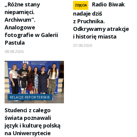
„Różne stany
Radio Biwak
ZDJĘCIA
niepamięci.
nadaje dziś
Archiwum”.
z Pruchnika.
Analogowe
Odkrywamy atrakcje
fotografie w Galerii
i historię miasta
Pastula
07.08.2026
08.08.2026
RELACJE REPORTERSKIE
Studenci z całego
świata poznawali
język i kulturę polską
na Uniwersytecie