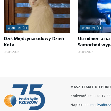
WIADOMOŚCI
WIADOMOŚCI
Dziś Międzynarodowy Dzień
Utrudnienia na
Kota
Samochód wypa
08.08.2026
08.08.2026
MASZ TEMAT DO PORU
Zadzwoń:
tel. +48 17 22
Napisz:
antena@radio.rz