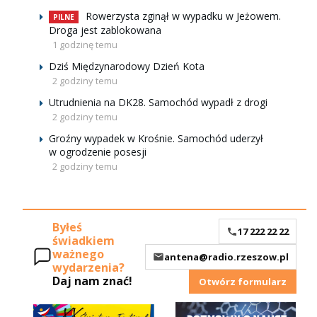
Rowerzysta zginął w wypadku w Jeżowem.
PILNE
Droga jest zablokowana
1 godzinę temu
Dziś Międzynarodowy Dzień Kota
2 godziny temu
Utrudnienia na DK28. Samochód wypadł z drogi
2 godziny temu
Groźny wypadek w Krośnie. Samochód uderzył
w ogrodzenie posesji
2 godziny temu
Byłeś
17 222 22 22
świadkiem
ważnego
antena@radio.rzeszow.pl
wydarzenia?
Daj nam znać!
Otwórz formularz