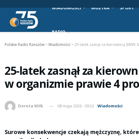
WIADOMOŚCI
MUZYKA
SPORT
RADIO
Polskie Radio Rzeszów
>
Wiadomości
>
25-latek zasnął za kierownicą BMW. 
25-latek zasnął za kierow
w organizmie prawie 4 pr
Dorota Wilk
08 maja 2026 - 09:52
Wiadomości
Surowe konsekwencje czekają mężczyznę, które