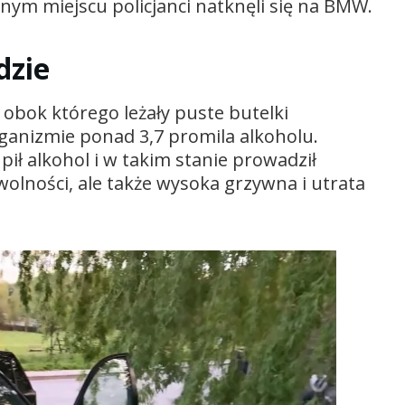
m miejscu policjanci natknęli się na BMW.
dzie
 obok którego leżały puste butelki
organizmie ponad 3,7 promila alkoholu.
ił alkohol i w takim stanie prowadził
olności, ale także wysoka grzywna i utrata