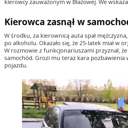
kierowcy zauważonym w Błażowej. We wskazany
Kierowca zasnął w samocho
W środku, za kierownicą auta spał mężczyzna,
po alkoholu. Okazało się, że 25-latek miał w 
W rozmowie z funkcjonariuszami przyznał, że p
samochód. Grozi mu teraz kara pozbawienia w
pojazdu.