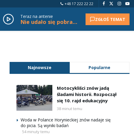
+48 17 222 22 22
Teraz na antenie
ZGŁOŚ TEMAT
Nie udało się pobrać tytułu.
Najnowsze
Popularne
Motocykliści znów jadą
śladami historii. Rozpoczął
się 10. rajd edukacyjny
38 minut temu
Woda w Polance Horynieckiej znów nadaje się
do picia. Są wyniki badań
54 minuty temu