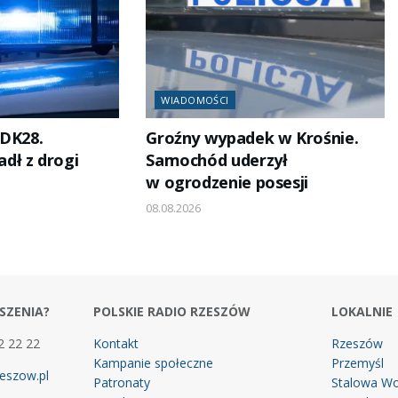
WIADOMOŚCI
 DK28.
Groźny wypadek w Krośnie.
dł z drogi
Samochód uderzył
w ogrodzenie posesji
08.08.2026
SZENIA?
POLSKIE RADIO RZESZÓW
LOKALNIE
2 22 22
Kontakt
Rzeszów
Kampanie społeczne
Przemyśl
eszow.pl
Patronaty
Stalowa Wo