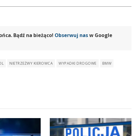
ońca. Bądź na bieżąco!
Obserwuj nas
w Google
OL
NIETRZEŻWY KIEROWCA
WYPADKI DROGOWE
BMW