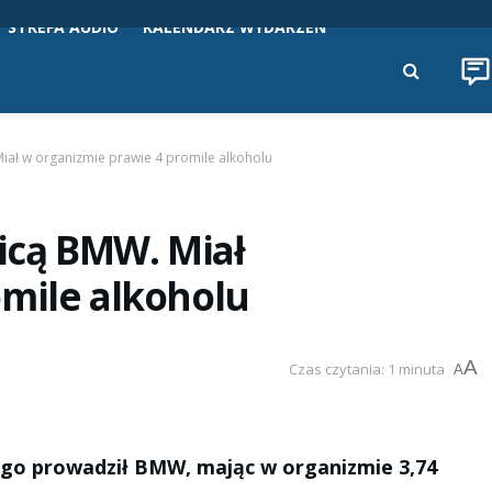
STREFA AUDIO
KALENDARZ WYDARZEŃ
Miał w organizmie prawie 4 promile alkoholu
nicą BMW. Miał
omile alkoholu
A
Czas czytania: 1 minuta
A
go prowadził BMW, mając w organizmie 3,74