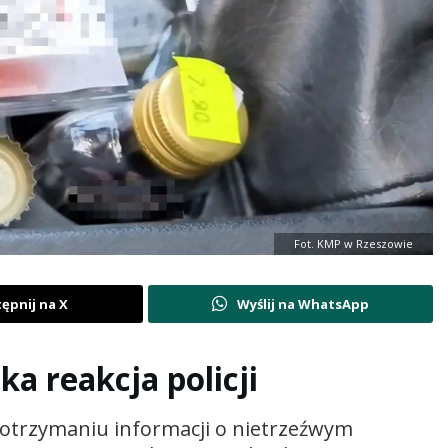
Fot. KMP w Rzeszowie
ępnij na X
Wyślij na WhatsApp
ka reakcja policji
 otrzymaniu informacji o nietrzeźwym