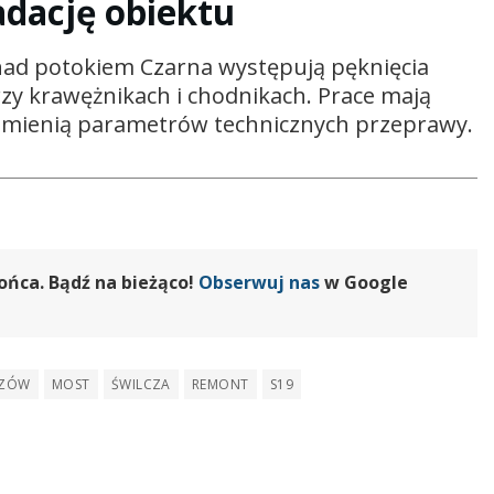
dację obiektu
nad potokiem Czarna występują pęknięcia
zy krawężnikach i chodnikach. Prace mają
e zmienią parametrów technicznych przeprawy.
ońca. Bądź na bieżąco!
Obserwuj nas
w Google
SZÓW
MOST
ŚWILCZA
REMONT
S19