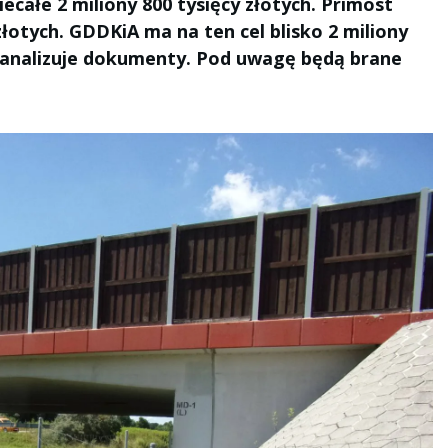
ecałe 2 miliony 800 tysięcy złotych. Primost
złotych. GDDKiA ma na ten cel blisko 2 miliony
a analizuje dokumenty. Pod uwagę będą brane