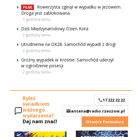
Rowerzysta zginął w wypadku w Jeżowem.
PILNE
Droga jest zablokowana
1 godzinę temu
Dziś Międzynarodowy Dzień Kota
2 godziny temu
Utrudnienia na DK28. Samochód wypadł z drogi
2 godziny temu
Groźny wypadek w Krośnie. Samochód uderzył
w ogrodzenie posesji
2 godziny temu
Byłeś
17 222 22 22
świadkiem
ważnego
antena@radio.rzeszow.pl
wydarzenia?
Daj nam znać!
Otwórz formularz