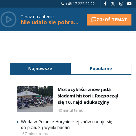
+48 17 222 22 22
Teraz na antenie
ZGŁOŚ TEMAT
Nie udało się pobrać tytułu.
Najnowsze
Popularne
Motocykliści znów jadą
śladami historii. Rozpoczął
się 10. rajd edukacyjny
40 minut temu
Woda w Polance Horynieckiej znów nadaje się
do picia. Są wyniki badań
57 minut temu