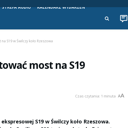
STREFA AUDIO
KALENDARZ WYDARZEŃ
 na S19 w Świlczy koło Rzeszowa
tować most na S19
A
Czas czytania: 1 minuta
A
ekspresowej S19 w Świlczy koło Rzeszowa.