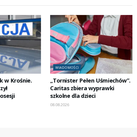
WIADOMOŚCI
 w Krośnie.
„Tornister Pełen Uśmiechów”.
zył
Caritas zbiera wyprawki
osesji
szkolne dla dzieci
08.08.2026