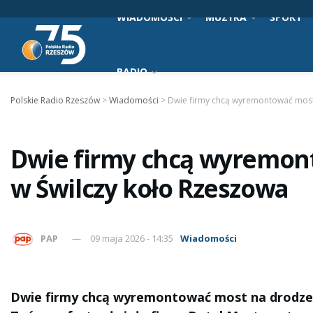
WIADOMOŚCI
MUZYKA
SPORT
RADIO
Polskie Radio Rzeszów
>
Wiadomości
>
Dwie firmy chcą wyremontować most
Dwie firmy chcą wyremon
w Świlczy koło Rzeszowa
PAP
09 maja 2026 - 14:35
Wiadomości
Dwie firmy chcą wyremontować most na drodze 