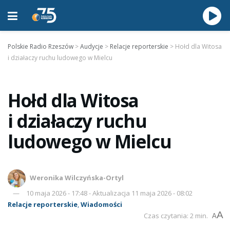
Polskie Radio Rzeszów
>
Audycje
>
Relacje reporterskie
>
Hołd dla Witosa
i działaczy ruchu ludowego w Mielcu
Hołd dla Witosa
i działaczy ruchu
ludowego w Mielcu
Weronika Wilczyńska-Ortyl
10 maja 2026 - 17:48 - Aktualizacja 11 maja 2026 - 08:02
Relacje reporterskie
,
Wiadomości
A
Czas czytania: 2 min.
A