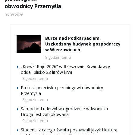
obwodnicy Przemyśla
06.08.2026
Burze nad Podkarpaciem.
Uszkodzony budynek gospodarczy
w Wierzawicach
8 godzin temu
„Krewki Rajd 2026” w Rzeszowie. Krwiodawcy
oddali blisko 28 litrów krwi
8 godzin temu
Protest przeciwko przebiegowi obwodnicy
Przemyśla
8 godzin temu
Samochód uderzył w ogrodzenie w Iwoniczu.
Droga jest zablokowana
9 godzin temu
Studenci z całego świata poznawali język i kulturę