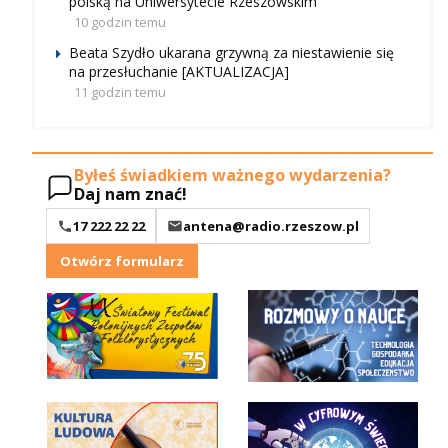
polską na Uniwersytecie Rzeszowskim
10 godzin temu
Beata Szydło ukarana grzywną za niestawienie się
na przesłuchanie [AKTUALIZACJA]
11 godzin temu
Byłeś świadkiem ważnego wydarzenia?
Daj nam znać!
17 222 22 22
antena@radio.rzeszow.pl
Otwórz formularz