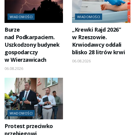
WIADOMOŚCI
WIADOMOŚCI
Burze
„Krewki Rajd 2026”
nad Podkarpaciem.
w Rzeszowie.
Uszkodzony budynek
Krwiodawcy oddali
gospodarczy
blisko 28 litrów krwi
w Wierzawicach
06.08.2026
06.08.2026
WIADOMOŚCI
Protest przeciwko
przebiegowi