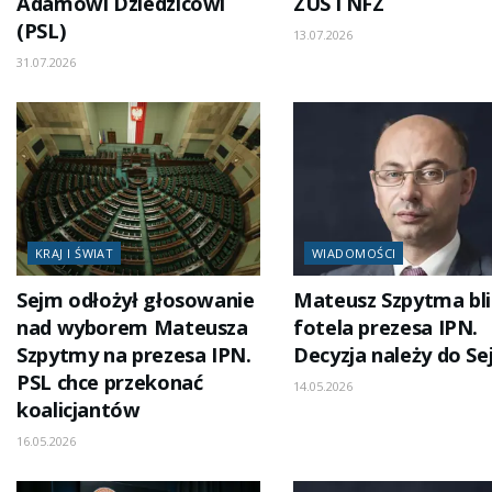
Adamowi Dziedzicowi
ZUS i NFZ
(PSL)
13.07.2026
31.07.2026
KRAJ I ŚWIAT
WIADOMOŚCI
Sejm odłożył głosowanie
Mateusz Szpytma bl
nad wyborem Mateusza
fotela prezesa IPN.
Szpytmy na prezesa IPN.
Decyzja należy do S
PSL chce przekonać
14.05.2026
koalicjantów
16.05.2026