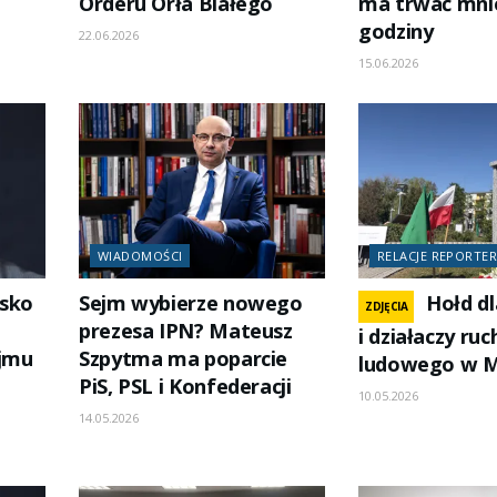
Orderu Orła Białego
ma trwać mniej
godziny
22.06.2026
15.06.2026
WIADOMOŚCI
RELACJE REPORTER
isko
Sejm wybierze nowego
Hołd d
ZDJĘCIA
prezesa IPN? Mateusz
i działaczy ruc
ejmu
Szpytma ma poparcie
ludowego w M
PiS, PSL i Konfederacji
10.05.2026
14.05.2026