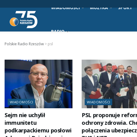
WIADOMOŚCI
MUZYKA
SPORT
RADIO
Polskie Radio Rzeszów
>
psl
WIADOMOŚCI
WIADOMOŚCI
Sejm nie uchylił
PSL proponuje refo
immunitetu
ochrony zdrowia. Ch
podkarpackiemu posłowi
połączenia ubezpiec