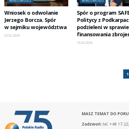
WIADOMOŚCI
WIADOMOŚCI
Wniosek o odwołanie
Spór o program SAFE
Jerzego Borcza. Spór
Politycy z Podkarpac
w sejmiku województwa
podzieleni w sprawie
finansowania zbroje
23.02.2026
16.02.2026
1
MASZ TEMAT DO PORU
Zadzwoń:
tel. +48 17 22