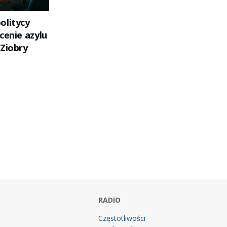
olitycy
cenie azylu
 Ziobry
RADIO
Częstotliwości