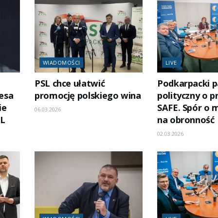
WIADOMOŚCI
LIVE
PSL chce ułatwić
Podkarpacki p
esa
promocję polskiego wina
polityczny o 
ie
SAFE. Spór o m
06.03.2026
SL
na obronność
02.03.2026