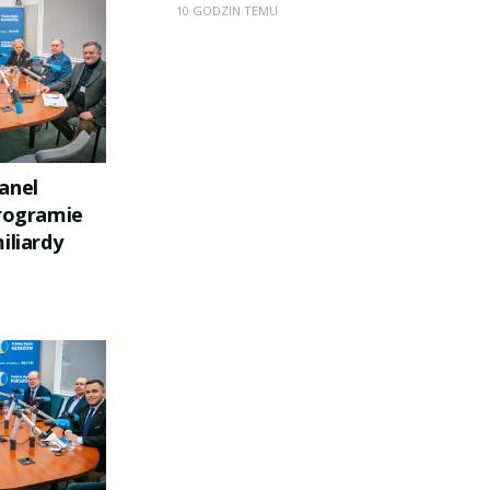
10 GODZIN TEMU
anel
programie
iliardy