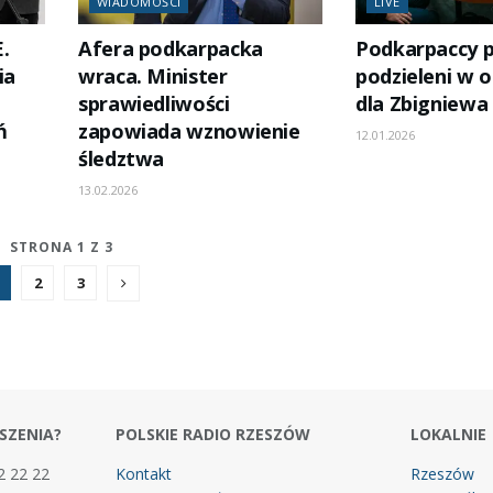
WIADOMOŚCI
LIVE
.
Afera podkarpacka
Podkarpaccy p
ia
wraca. Minister
podzieleni w o
sprawiedliwości
dla Zbigniewa
ń
zapowiada wznowienie
12.01.2026
śledztwa
13.02.2026
STRONA 1 Z 3
2
3
SZENIA?
POLSKIE RADIO RZESZÓW
LOKALNIE
2 22 22
Kontakt
Rzeszów