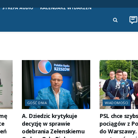
STREFA AUDIO
KALENDARZ WYDARZEŃ
GOŚĆ DNIA
WIADOMOŚCI
rmę
A. Dziedzic krytykuje
PSL chce szyb
ce
decyzję w sprawie
pociągów z Po
zeń
odebrania Zełenskiemu
do Warszawy.