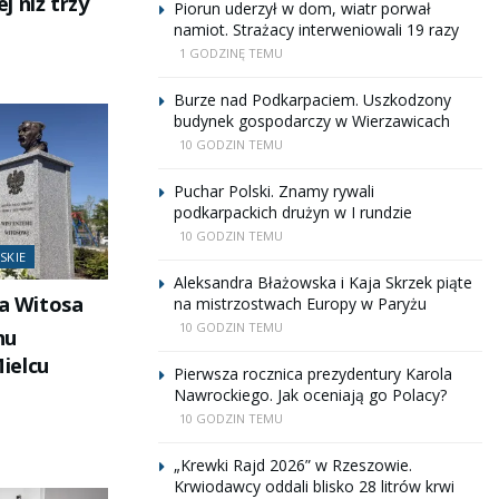
 niż trzy
Piorun uderzył w dom, wiatr porwał
namiot. Strażacy interweniowali 19 razy
1 GODZINĘ TEMU
Burze nad Podkarpaciem. Uszkodzony
budynek gospodarczy w Wierzawicach
10 GODZIN TEMU
Puchar Polski. Znamy rywali
podkarpackich drużyn w I rundzie
10 GODZIN TEMU
SKIE
Aleksandra Błażowska i Kaja Skrzek piąte
la Witosa
na mistrzostwach Europy w Paryżu
10 GODZIN TEMU
hu
ielcu
Pierwsza rocznica prezydentury Karola
Nawrockiego. Jak oceniają go Polacy?
10 GODZIN TEMU
„Krewki Rajd 2026” w Rzeszowie.
Krwiodawcy oddali blisko 28 litrów krwi