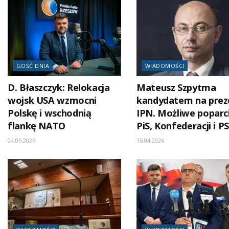
GOŚĆ DNIA
WIADOMOŚCI
D. Błaszczyk: Relokacja
Mateusz Szpytma
wojsk USA wzmocni
kandydatem na prez
Polskę i wschodnią
IPN. Możliwe poparc
flankę NATO
PiS, Konfederacji i P
04.05.2026
15.04.2026