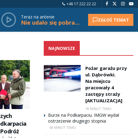
+48 17 222 22 22
Teraz na antenie
ZGŁOŚ TEMAT
Nie udało się pobrać tytułu.
NAJNOWSZE
Pożar garażu przy
ul. Dąbrówki.
Na miejscu
pracowały 4
zastępy straży
[AKTUALIZACJA]
18 MINUT TEMU
szych
Burze na Podkarpaciu. IMGW wydał
ostrzeżenie drugiego stopnia
dkarpacia
60 MINUT TEMU
 Podróż