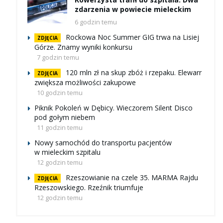
zdarzenia w powiecie mieleckim
6 godzin temu
Rockowa Noc Summer GIG trwa na Lisiej
ZDJĘCIA
Górze. Znamy wyniki konkursu
7 godzin temu
120 mln zł na skup zbóż i rzepaku. Elewarr
ZDJĘCIA
zwiększa możliwości zakupowe
10 godzin temu
Piknik Pokoleń w Dębicy. Wieczorem Silent Disco
pod gołym niebem
11 godzin temu
Nowy samochód do transportu pacjentów
w mieleckim szpitalu
12 godzin temu
Rzeszowianie na czele 35. MARMA Rajdu
ZDJĘCIA
Rzeszowskiego. Rzeźnik triumfuje
12 godzin temu