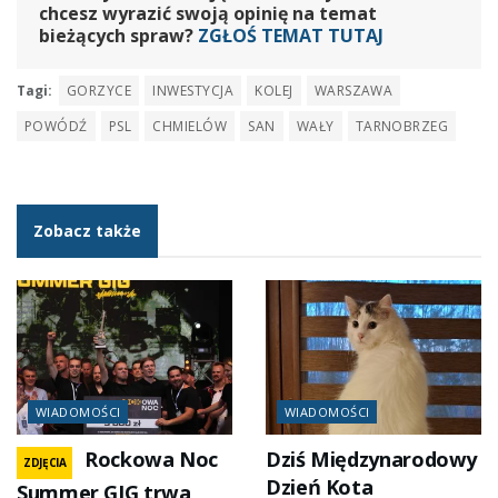
chcesz wyrazić swoją opinię na temat
bieżących spraw?
ZGŁOŚ TEMAT TUTAJ
Tagi:
GORZYCE
INWESTYCJA
KOLEJ
WARSZAWA
POWÓDŹ
PSL
CHMIELÓW
SAN
WAŁY
TARNOBRZEG
Zobacz także
WIADOMOŚCI
WIADOMOŚCI
Rockowa Noc
Dziś Międzynarodowy
ZDJĘCIA
Dzień Kota
Summer GIG trwa