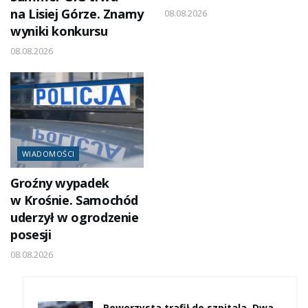
na Lisiej Górze. Znamy
08.08.2026
wyniki konkursu
08.08.2026
WIADOMOŚCI
Groźny wypadek
w Krośnie. Samochód
uderzył w ogrodzenie
posesji
08.08.2026
Rowerzysta trafił do szpitala. Dwa