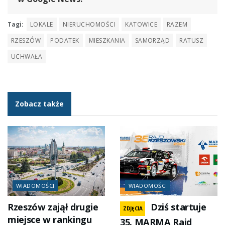
Tagi:
LOKALE
NIERUCHOMOŚCI
KATOWICE
RAZEM
RZESZÓW
PODATEK
MIESZKANIA
SAMORZĄD
RATUSZ
UCHWAŁA
Zobacz także
WIADOMOŚCI
WIADOMOŚCI
Rzeszów zajął drugie
Dziś startuje
ZDJĘCIA
miejsce w rankingu
35. MARMA Rajd