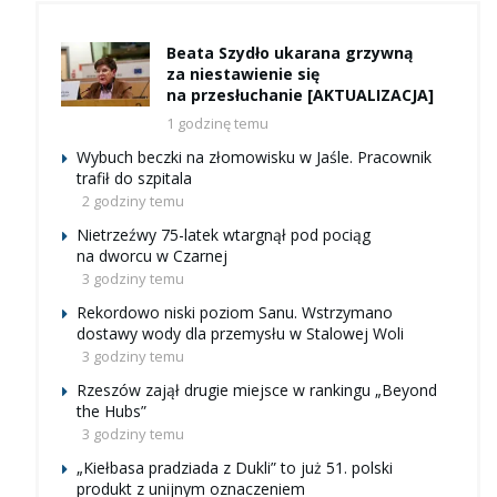
Beata Szydło ukarana grzywną
za niestawienie się
na przesłuchanie [AKTUALIZACJA]
1 godzinę temu
Wybuch beczki na złomowisku w Jaśle. Pracownik
trafił do szpitala
2 godziny temu
Nietrzeźwy 75-latek wtargnął pod pociąg
na dworcu w Czarnej
3 godziny temu
Rekordowo niski poziom Sanu. Wstrzymano
dostawy wody dla przemysłu w Stalowej Woli
3 godziny temu
Rzeszów zajął drugie miejsce w rankingu „Beyond
the Hubs”
3 godziny temu
„Kiełbasa pradziada z Dukli” to już 51. polski
produkt z unijnym oznaczeniem