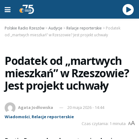
Polskie Radio Rzeszów
>
Audycje
>
Relacje reporterskie
>
Podatek
od „martwych mieszkań” w Rzeszowie? Jest projekt uchwały
Podatek od „martwych
mieszkań” w Rzeszowie?
Jest projekt uchwały
Agata Jodłowska
20 maja 2026 - 14:44
Wiadomości
,
Relacje reporterskie
A
Czas czytania: 1 minuta
A