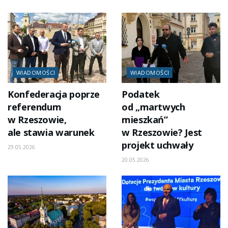
WIADOMOŚCI
WIADOMOŚCI
Konfederacja poprze
Podatek
referendum
od „martwych
w Rzeszowie,
mieszkań”
ale stawia warunek
w Rzeszowie? Jest
projekt uchwały
29.05.2026
20.05.2026