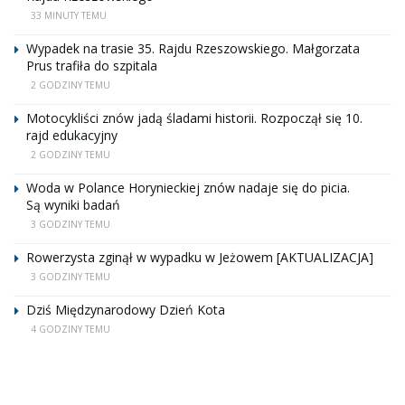
33 MINUTY TEMU
Wypadek na trasie 35. Rajdu Rzeszowskiego. Małgorzata
Prus trafiła do szpitala
2 GODZINY TEMU
Motocykliści znów jadą śladami historii. Rozpoczął się 10.
rajd edukacyjny
2 GODZINY TEMU
Woda w Polance Horynieckiej znów nadaje się do picia.
Są wyniki badań
3 GODZINY TEMU
Rowerzysta zginął w wypadku w Jeżowem [AKTUALIZACJA]
3 GODZINY TEMU
Dziś Międzynarodowy Dzień Kota
4 GODZINY TEMU