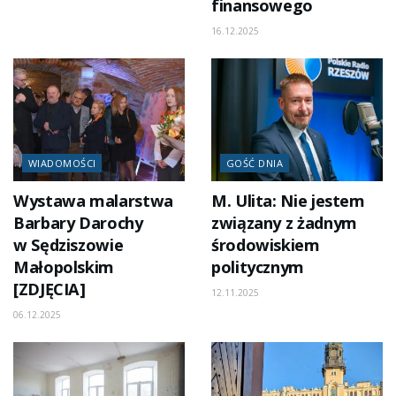
finansowego
16.12.2025
WIADOMOŚCI
GOŚĆ DNIA
Wystawa malarstwa
M. Ulita: Nie jestem
Barbary Darochy
związany z żadnym
w Sędziszowie
środowiskiem
Małopolskim
politycznym
[ZDJĘCIA]
12.11.2025
06.12.2025