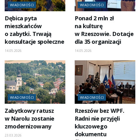
WIADOMOŚCI
WIADOMOŚCI
Dębica pyta
Ponad 2 mln zł
mieszkańców
na kulturę
o zabytki. Trwają
w Rzeszowie. Dotacje
konsultacje społeczne
dla 35 organizacji
14.05.2026
14.05.2026
WIADOMOŚCI
WIADOMOŚCI
Zabytkowy ratusz
Rzeszów bez WPF.
w Narolu zostanie
Radni nie przyjęli
zmodernizowany
kluczowego
dokumentu
23.03.2026