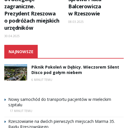
zagraniczne.
Balcerowicza
Prezydent Rzeszowa
w Rzeszowie
o podróżach miejskich
08.03.2025
urzędników
30.04.2025
NAJNOWSZE
Piknik Pokoleń w Dębicy. Wieczorem Silent
Disco pod gołym niebem
6 MINUT TEMU
Nowy samochód do transportu pacjentów w mieleckim
szpitalu
17 MINUT TEMU
Rzeszowianie na dwóch pierwszych miejscach Marma 35.
Rajdu Rzeszowskiego