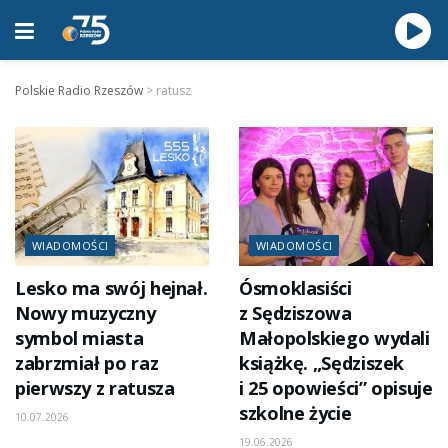
Polskie Radio Rzeszów
>
ratusz
WIADOMOŚCI
WIADOMOŚCI
Lesko ma swój hejnał.
Ósmoklasiści
Nowy muzyczny
z Sędziszowa
symbol miasta
Małopolskiego wydali
zabrzmiał po raz
książkę. „Sędziszek
pierwszy z ratusza
i 25 opowieści” opisuje
szkolne życie
10.07.2026
19.06.2026