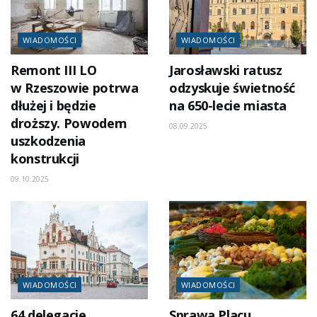
WIADOMOŚCI
WIADOMOŚCI
Remont III LO
Jarosławski ratusz
w Rzeszowie potrwa
odzyskuje świetność
dłużej i będzie
na 650-lecie miasta
droższy. Powodem
08.09.2025
uszkodzenia
konstrukcji
09.10.2025
WIADOMOŚCI
WIADOMOŚCI
64 delegacje
Sprawa Placu