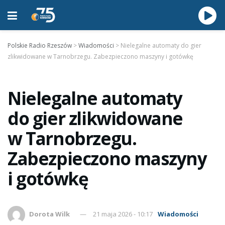
Polskie Radio Rzeszów
>
Wiadomości
>
Nielegalne automaty do gier
zlikwidowane w Tarnobrzegu. Zabezpieczono maszyny i gotówkę
Nielegalne automaty
do gier zlikwidowane
w Tarnobrzegu.
Zabezpieczono maszyny
i gotówkę
Dorota Wilk
21 maja 2026 - 10:17
Wiadomości