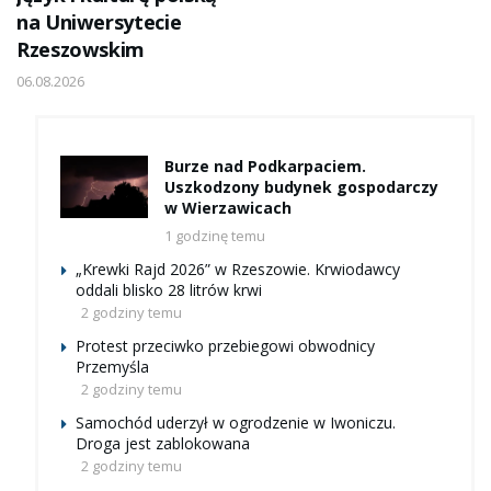
na Uniwersytecie
Rzeszowskim
06.08.2026
Burze nad Podkarpaciem.
Uszkodzony budynek gospodarczy
w Wierzawicach
1 godzinę temu
„Krewki Rajd 2026” w Rzeszowie. Krwiodawcy
oddali blisko 28 litrów krwi
2 godziny temu
Protest przeciwko przebiegowi obwodnicy
Przemyśla
2 godziny temu
Samochód uderzył w ogrodzenie w Iwoniczu.
Droga jest zablokowana
2 godziny temu