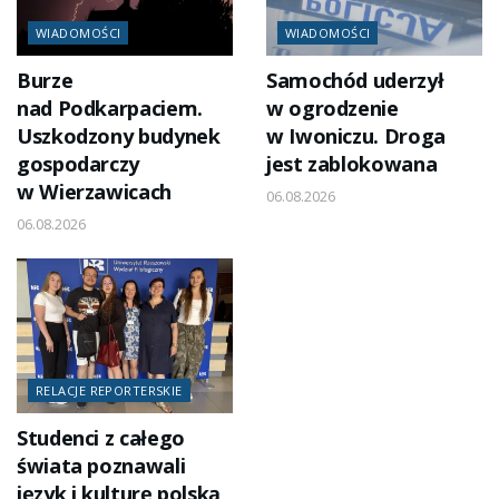
WIADOMOŚCI
WIADOMOŚCI
Burze
Samochód uderzył
nad Podkarpaciem.
w ogrodzenie
Uszkodzony budynek
w Iwoniczu. Droga
gospodarczy
jest zablokowana
w Wierzawicach
06.08.2026
06.08.2026
RELACJE REPORTERSKIE
Studenci z całego
świata poznawali
język i kulturę polską