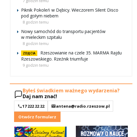
7 godzin temu
Piknik Pokoleń w Dębicy. Wieczorem Silent Disco
pod gołym niebem
8 godzin temu
Nowy samochód do transportu pacjentów
w mieleckim szpitalu
8 godzin temu
Rzeszowianie na czele 35. MARMA Rajdu
ZDJĘCIA
Rzeszowskiego. Rzeźnik triumfuje
9 godzin temu
Byłeś świadkiem ważnego wydarzenia?
Daj nam znać!
17 222 22 22
antena@radio.rzeszow.pl
Otwórz formularz