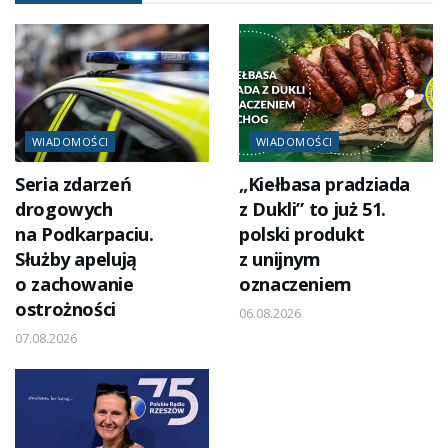
WIADOMOŚCI
WIADOMOŚCI
Seria zdarzeń
„Kiełbasa pradziada
drogowych
z Dukli” to już 51.
na Podkarpaciu.
polski produkt
Służby apelują
z unijnym
o zachowanie
oznaczeniem
ostrożności
06.08.2026
07.08.2026