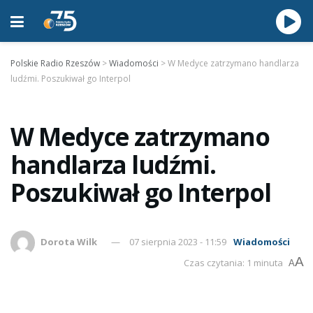
Polskie Radio Rzeszów
>
Wiadomości
>
W Medyce zatrzymano handlarza
ludźmi. Poszukiwał go Interpol
W Medyce zatrzymano
handlarza ludźmi.
Poszukiwał go Interpol
Dorota Wilk
07 sierpnia 2023 - 11:59
Wiadomości
A
Czas czytania: 1 minuta
A