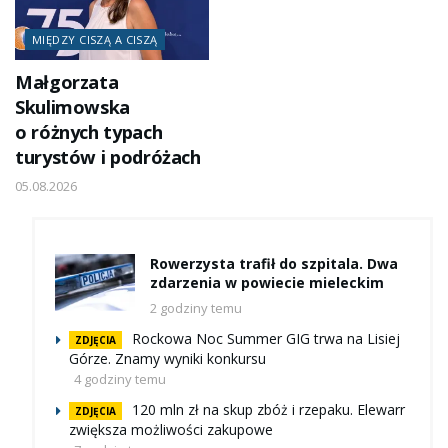
MIĘDZY CISZĄ A CISZĄ
Małgorzata
Skulimowska
o różnych typach
turystów i podróżach
05.08.2026
Rowerzysta trafił do szpitala. Dwa
zdarzenia w powiecie mieleckim
2 godziny temu
Rockowa Noc Summer GIG trwa na Lisiej
ZDJĘCIA
Górze. Znamy wyniki konkursu
4 godziny temu
120 mln zł na skup zbóż i rzepaku. Elewarr
ZDJĘCIA
zwiększa możliwości zakupowe