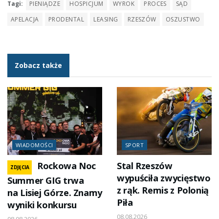
Tagi:
PIENIĄDZE
HOSPICJUM
WYROK
PROCES
SĄD
APELACJA
PRODENTAL
LEASING
RZESZÓW
OSZUSTWO
Zobacz także
WIADOMOŚCI
SPORT
Rockowa Noc
Stal Rzeszów
ZDJĘCIA
wypuściła zwycięstwo
Summer GIG trwa
z rąk. Remis z Polonią
na Lisiej Górze. Znamy
Piła
wyniki konkursu
08.08.2026