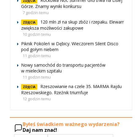
Rockowa Noc Summer GIG trwa na Lisiej
ZDJĘCIA
Górze. Znamy wyniki konkursu
7 godzin temu
120 mln zł na skup zbóż i rzepaku. Elewarr
ZDJĘCIA
zwiększa możliwości zakupowe
10 godzin temu
Piknik Pokoleń w Dębicy. Wieczorem Silent Disco
pod gołym niebem
11 godzin temu
Nowy samochód do transportu pacjentów
w mieleckim szpitalu
11 godzin temu
Rzeszowianie na czele 35. MARMA Rajdu
ZDJĘCIA
Rzeszowskiego. Rzeźnik triumfuje
12 godzin temu
Byłeś świadkiem ważnego wydarzenia?
Daj nam znać!