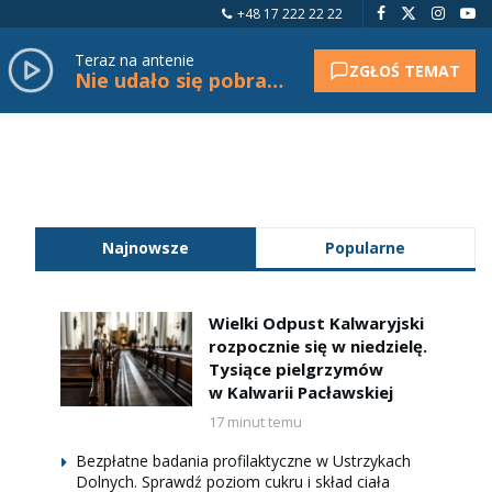
+48 17 222 22 22
Teraz na antenie
ZGŁOŚ TEMAT
Nie udało się pobrać tytułu.
Najnowsze
Popularne
Wielki Odpust Kalwaryjski
rozpocznie się w niedzielę.
Tysiące pielgrzymów
w Kalwarii Pacławskiej
17 minut temu
Bezpłatne badania profilaktyczne w Ustrzykach
Dolnych. Sprawdź poziom cukru i skład ciała