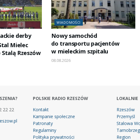
WIADOMOŚCI
ackie derby
Nowy samochód
do transportu pacjentów
Stal Mielec
w mieleckim szpitalu
 Stalą Rzeszów
08.08.2026
SZENIA?
POLSKIE RADIO RZESZÓW
LOKALNIE
2 22 22
Kontakt
Rzeszów
Kampanie społeczne
Przemyśl
eszow.pl
Patronaty
Stalowa Wo
Regulaminy
Tarnobrze
Polityka prywatności
Region