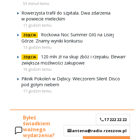
55 minut temu
Rowerzysta trafił do szpitala. Dwa zdarzenia
w powiecie mieleckim
11 godzin temu
Rockowa Noc Summer GIG na Lisiej
ZDJĘCIA
Górze. Znamy wyniki konkursu
13 godzin temu
120 mln zł na skup zbóż i rzepaku. Elewarr
ZDJĘCIA
zwiększa możliwości zakupowe
16 godzin temu
Piknik Pokoleń w Dębicy. Wieczorem Silent Disco
pod gołym niebem
17 godzin temu
Byłeś
17 222 22 22
świadkiem
ważnego
antena@radio.rzeszow.pl
wydarzenia?