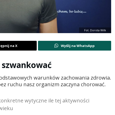
Fot. Dorota Wilk
ępnij na X
Wyślij na WhatsApp
a szwankować
 podstawowych warunków zachowania zdrowia.
 bez ruchu nasz organizm zaczyna chorować.
onkretne wytyczne ile tej aktywności
wieku