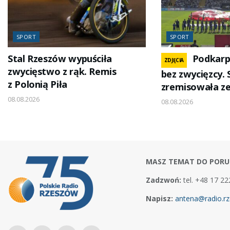
SPORT
SPORT
Stal Rzeszów wypuściła
Podkarp
ZDJĘCIA
zwycięstwo z rąk. Remis
bez zwycięzcy. 
z Polonią Piła
zremisowała ze
08.08.2026
08.08.2026
MASZ TEMAT DO PORU
Zadzwoń:
tel. +48 17 22
Napisz:
antena@radio.rz