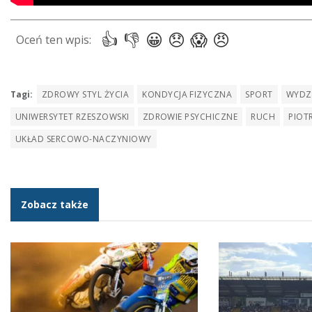
Tagi:
ZDROWY STYL ŻYCIA
KONDYCJA FIZYCZNA
SPORT
WYDZ
UNIWERSYTET RZESZOWSKI
ZDROWIE PSYCHICZNE
RUCH
PIOT
UKŁAD SERCOWO-NACZYNIOWY
Zobacz także