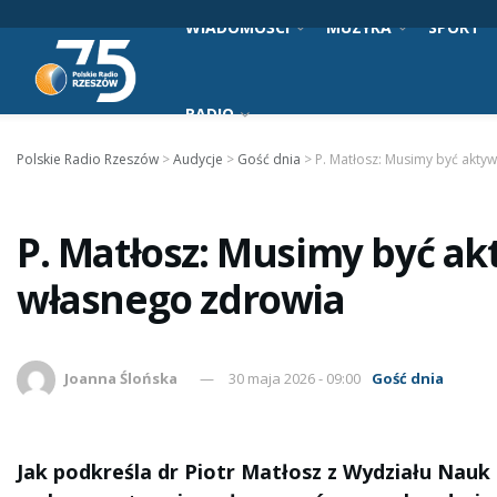
WIADOMOŚCI
MUZYKA
SPORT
RADIO
Polskie Radio Rzeszów
>
Audycje
>
Gość dnia
>
P. Matłosz: Musimy być aktyw
P. Matłosz: Musimy być akt
własnego zdrowia
Joanna Ślońska
30 maja 2026 - 09:00
Gość dnia
Jak podkreśla dr Piotr Matłosz z Wydziału Nau