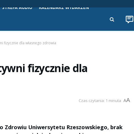
STREFA AUDIO
KALENDARZ WYDARZEŃ
ni fizycznie dla własnego zdrowia
ywni fizycznie dla
A
Czas czytania: 1 minuta
A
k o Zdrowiu Uniwersytetu Rzeszowskiego, brak