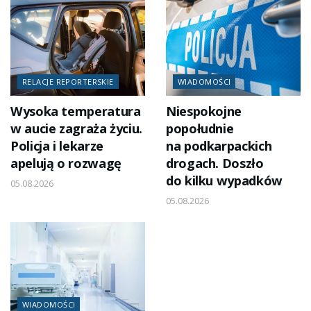
RELACJE REPORTERSKIE
WIADOMOŚCI
Wysoka temperatura
Niespokojne
w aucie zagraża życiu.
popołudnie
Policja i lekarze
na podkarpackich
apelują o rozwagę
drogach. Doszło
do kilku wypadków
05.08.2026
05.08.2026
WIADOMOŚCI