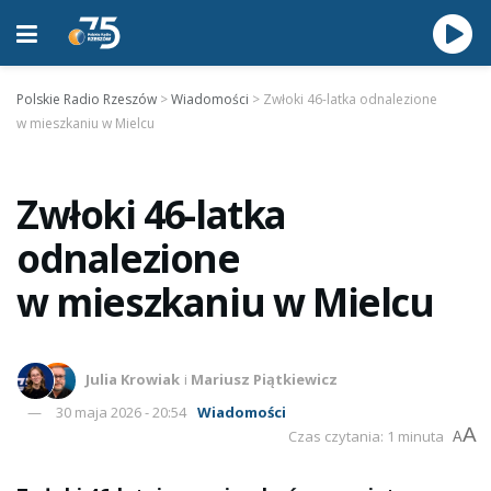
Polskie Radio Rzeszów
>
Wiadomości
>
Zwłoki 46-latka odnalezione
w mieszkaniu w Mielcu
Zwłoki 46-latka
odnalezione
w mieszkaniu w Mielcu
Julia Krowiak
i
Mariusz Piątkiewicz
30 maja 2026 - 20:54
Wiadomości
A
Czas czytania: 1 minuta
A