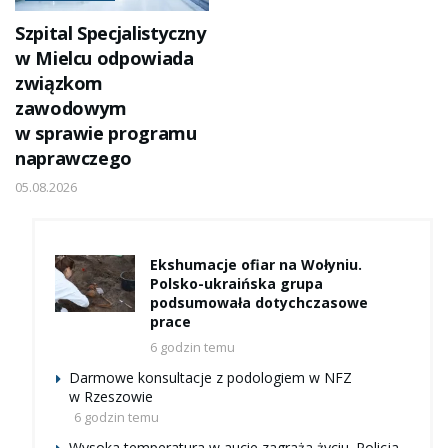
Szpital Specjalistyczny
w Mielcu odpowiada
związkom
zawodowym
w sprawie programu
naprawczego
05.08.2026
Ekshumacje ofiar na Wołyniu.
Polsko-ukraińska grupa
podsumowała dotychczasowe
prace
6 godzin temu
Darmowe konsultacje z podologiem w NFZ
w Rzeszowie
6 godzin temu
Wysoka temperatura w aucie zagraża życiu. Policja