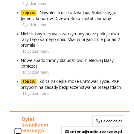
7 godzin temu
Nawałnica uszkodziła Lipę Sobieskiego.
ZDJĘCIA
Jeden z konarów Drzewa Roku został złamany
9 godzin temu
Nietrzeźwy kierowca zatrzymany przez policję dwa
razy tego samego dnia. Miał w organizmie ponad 2
promile
10 godzin temu
Nowe spadochrony dla uczniów mieleckiej klasy
lotniczej
10 godzin temu
Żółta naklejka może uratować życie. PKP
ZDJĘCIA
przypomina zasady bezpieczeństwa na przejazdach
11 godzin temu
Byłeś
17 222 22 22
świadkiem
ważnego
antena@radio.rzeszow.pl