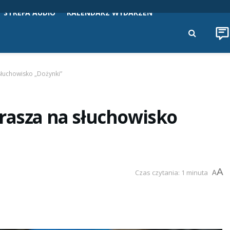
STREFA AUDIO
KALENDARZ WYDARZEŃ
słuchowisko „Dożynki”
rasza na słuchowisko
A
Czas czytania: 1 minuta
A