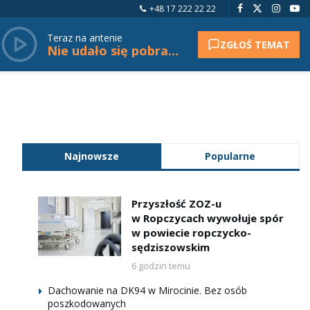
+48 17 222 22 22
Teraz na antenie
ZGŁOŚ TEMAT
Nie udało się pobrać tytułu.
Najnowsze
Popularne
Przyszłość ZOZ-u
w Ropczycach wywołuje spór
w powiecie ropczycko-
sędziszowskim
6 godzin temu
Dachowanie na DK94 w Mirocinie. Bez osób
poszkodowanych