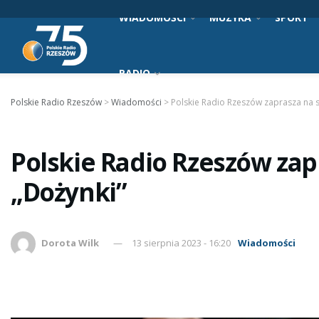
WIADOMOŚCI
MUZYKA
SPORT
RADIO
Polskie Radio Rzeszów
>
Wiadomości
>
Polskie Radio Rzeszów zaprasza na 
Polskie Radio Rzeszów zap
„Dożynki”
Dorota Wilk
13 sierpnia 2023 - 16:20
Wiadomości