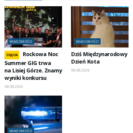
WIADOMOŚCI
WIADOMOŚCI
Rockowa Noc
Dziś Międzynarodowy
ZDJĘCIA
Dzień Kota
Summer GIG trwa
na Lisiej Górze. Znamy
08.08.2026
wyniki konkursu
08.08.2026
WIADOMOŚCI