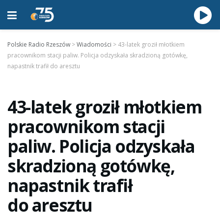
Polskie Radio Rzeszów
>
Wiadomości
>
43-latek groził młotkiem
pracownikom stacji paliw. Policja odzyskała skradzioną gotówkę,
napastnik trafił do aresztu
43-latek groził młotkiem
pracownikom stacji
paliw. Policja odzyskała
skradzioną gotówkę,
napastnik trafił
do aresztu