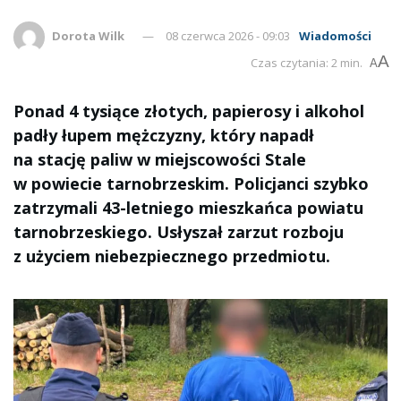
Dorota Wilk
08 czerwca 2026 - 09:03
Wiadomości
A
Czas czytania: 2 min.
A
Ponad 4 tysiące złotych, papierosy i alkohol
padły łupem mężczyzny, który napadł
na stację paliw w miejscowości Stale
w powiecie tarnobrzeskim. Policjanci szybko
zatrzymali 43-letniego mieszkańca powiatu
tarnobrzeskiego. Usłyszał zarzut rozboju
z użyciem niebezpiecznego przedmiotu.