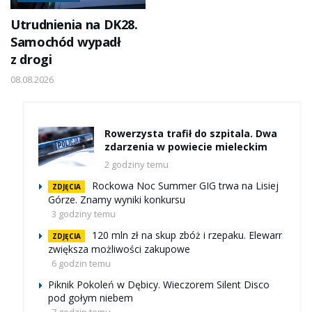
Utrudnienia na DK28.
Samochód wypadł
z drogi
08.08.2026
Rowerzysta trafił do szpitala. Dwa
zdarzenia w powiecie mieleckim
2 godziny temu
Rockowa Noc Summer GIG trwa na Lisiej
ZDJĘCIA
Górze. Znamy wyniki konkursu
3 godziny temu
120 mln zł na skup zbóż i rzepaku. Elewarr
ZDJĘCIA
zwiększa możliwości zakupowe
6 godzin temu
Piknik Pokoleń w Dębicy. Wieczorem Silent Disco
pod gołym niebem
7 godzin temu