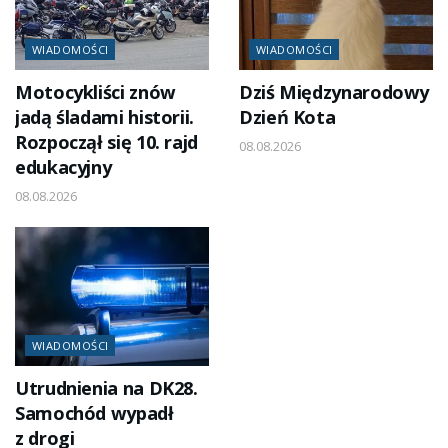
WIADOMOŚCI
WIADOMOŚCI
Motocykliści znów
Dziś Międzynarodowy
jadą śladami historii.
Dzień Kota
Rozpoczął się 10. rajd
08.08.2026
edukacyjny
08.08.2026
WIADOMOŚCI
Utrudnienia na DK28.
Samochód wypadł
z drogi