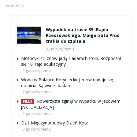
08.08.2026
Wypadek na trasie 35. Rajdu
Rzeszowskiego. Małgorzata Prus
trafiła do szpitala
22 minuty temu
Motocykliści znów jadą śladami historii. Rozpoczął
się 10. rajd edukacyjny
1 godzinę temu
Woda w Polance Horynieckiej znów nadaje się
do picia. Są wyniki badań
2 godziny temu
Rowerzysta zginął w wypadku w Jeżowem
PILNE
[AKTUALIZACJA]
2 godziny temu
Dziś Międzynarodowy Dzień Kota
3 godziny temu