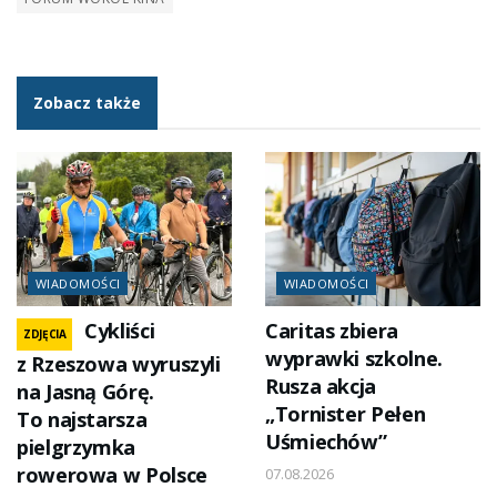
Zobacz także
WIADOMOŚCI
WIADOMOŚCI
Cykliści
Caritas zbiera
ZDJĘCIA
wyprawki szkolne.
z Rzeszowa wyruszyli
Rusza akcja
na Jasną Górę.
„Tornister Pełen
To najstarsza
Uśmiechów”
pielgrzymka
rowerowa w Polsce
07.08.2026