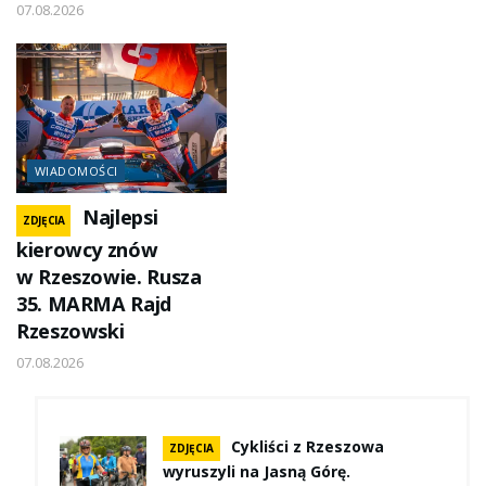
07.08.2026
WIADOMOŚCI
Najlepsi
ZDJĘCIA
kierowcy znów
w Rzeszowie. Rusza
35. MARMA Rajd
Rzeszowski
07.08.2026
Cykliści z Rzeszowa
ZDJĘCIA
wyruszyli na Jasną Górę.