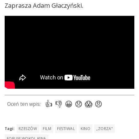
Zaprasza Adam Głaczyński.
Tagi:
RZESZÓW
FILM
FESTIWAL
KINO
„ZORZA”
FORUM WOKOL KINA