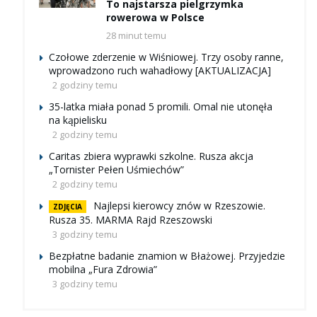
To najstarsza pielgrzymka
rowerowa w Polsce
28 minut temu
Czołowe zderzenie w Wiśniowej. Trzy osoby ranne,
wprowadzono ruch wahadłowy [AKTUALIZACJA]
2 godziny temu
35-latka miała ponad 5 promili. Omal nie utonęła
na kąpielisku
2 godziny temu
Caritas zbiera wyprawki szkolne. Rusza akcja
„Tornister Pełen Uśmiechów”
2 godziny temu
Najlepsi kierowcy znów w Rzeszowie.
ZDJĘCIA
Rusza 35. MARMA Rajd Rzeszowski
3 godziny temu
Bezpłatne badanie znamion w Błażowej. Przyjedzie
mobilna „Fura Zdrowia”
3 godziny temu