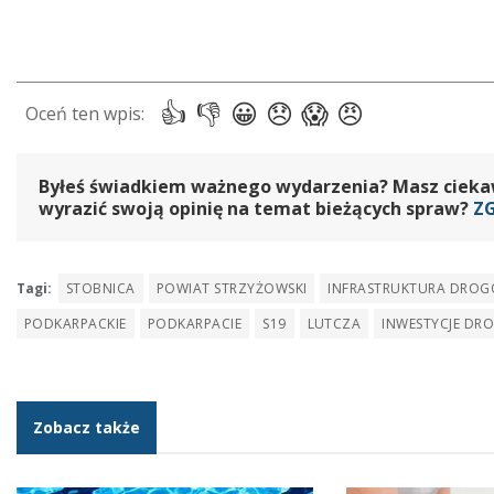
Byłeś świadkiem ważnego wydarzenia? Masz ciekawy
wyrazić swoją opinię na temat bieżących spraw?
Z
Tagi:
STOBNICA
POWIAT STRZYŻOWSKI
INFRASTRUKTURA DRO
PODKARPACKIE
PODKARPACIE
S19
LUTCZA
INWESTYCJE DR
Zobacz także