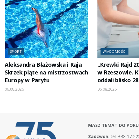
SPORT
WIADOMOŚCI
Aleksandra Błażowska i Kaja
„Krewki Rajd 2
Skrzek piąte na mistrzostwach
w Rzeszowie. 
Europy w Paryżu
oddali blisko 28
06.08.2026
06.08.2026
MASZ TEMAT DO PORU
Zadzwoń:
tel. +48 17 22