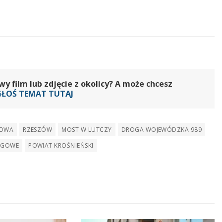
 film lub zdjęcie z okolicy? A może chcesz
GŁOŚ TEMAT TUTAJ
GOWA
RZESZÓW
MOST W LUTCZY
DROGA WOJEWÓDZKA 989
OGOWE
POWIAT KROŚNIEŃSKI