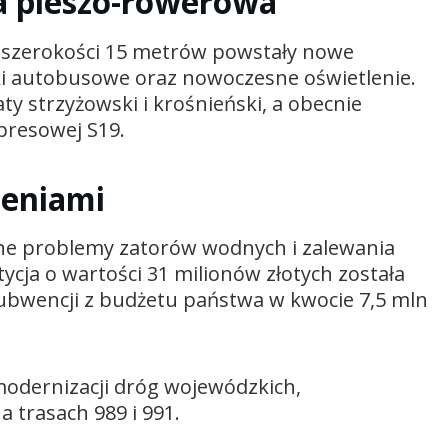
a pieszo-rowerowa
 szerokości 15 metrów powstały nowe
ki autobusowe oraz nowoczesne oświetlenie.
ty strzyżowski i krośnieński, a obecnie
presowej S19.
ieniami
ne problemy zatorów wodnych i zalewania
cja o wartości 31 milionów złotych została
bwencji z budżetu państwa w kwocie 7,5 mln
 modernizacji dróg wojewódzkich,
a trasach 989 i 991.