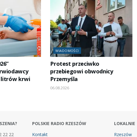
WIADOMOŚCI
026”
Protest przeciwko
Krwiodawcy
przebiegowi obwodnicy
 litrów krwi
Przemyśla
06.08.2026
SZENIA?
POLSKIE RADIO RZESZÓW
LOKALNIE
2 22 22
Kontakt
Rzeszów