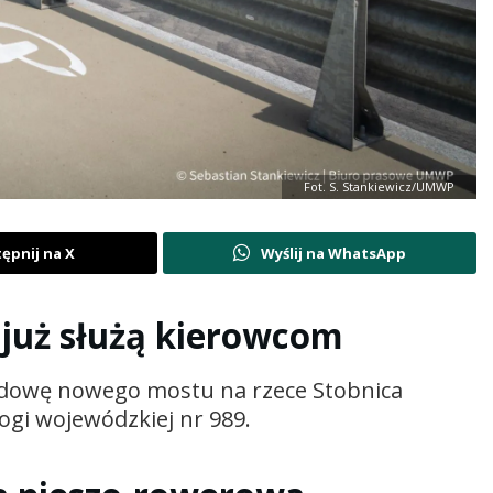
Fot. S. Stankiewicz/UMWP
ępnij na X
Wyślij na WhatsApp
już służą kierowcom
udowę nowego mostu na rzece Stobnica
ogi wojewódzkiej nr 989.