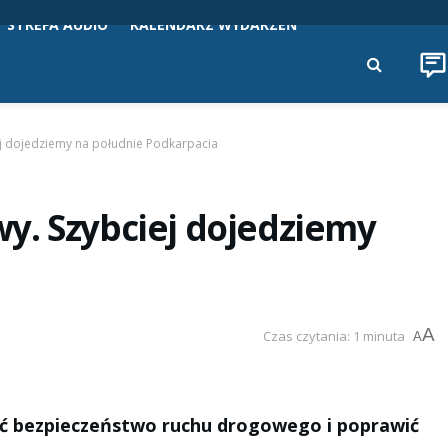
STREFA AUDIO
KALENDARZ WYDARZEŃ
j dojedziemy na południe Podkarpacia
y. Szybciej dojedziemy
A
Czas czytania: 1 minuta
A
yć bezpieczeństwo ruchu drogowego i poprawić