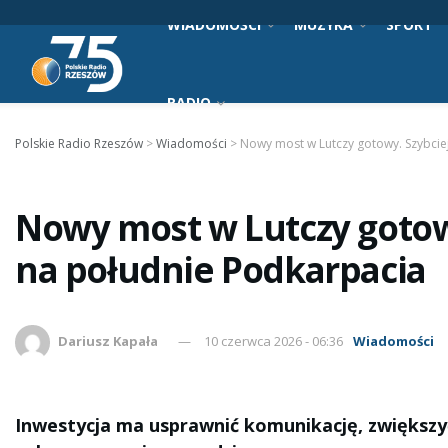
WIADOMOŚCI
MUZYKA
SPORT
RADIO
Polskie Radio Rzeszów
>
Wiadomości
>
Nowy most w Lutczy gotowy. Szybcie
Nowy most w Lutczy gotow
na południe Podkarpacia
Dariusz Kapała
10 czerwca 2026 - 06:36
Wiadomości
Inwestycja ma usprawnić komunikację, zwiększ