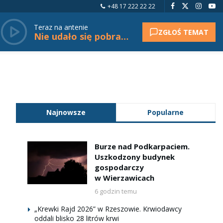
+48 17 222 22 22
Teraz na antenie
ZGŁOŚ TEMAT
Nie udało się pobrać tytułu.
Najnowsze
Popularne
Burze nad Podkarpaciem.
Uszkodzony budynek
gospodarczy
w Wierzawicach
6 godzin temu
„Krewki Rajd 2026” w Rzeszowie. Krwiodawcy
oddali blisko 28 litrów krwi