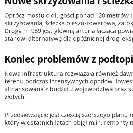
Nowe skrzyżowania i ścieżk
Oprócz mostu o długości ponad 120 metrów i
skrzyżowania, ścieżka pieszo-rowerowa, zato
Droga nr 989 jest główną arterią łączącą powia
stanowi alternatywę dla opóźnionej drogi eks
Koniec problemów z podtop
Nowa infrastruktura rozwiązała również daw
terenu podczas intensywnych opadów. Inwesty
sfinansowana z budżetu województwa oraz su
złotych.
Przedsięwzięcie jest częścią szerszego planu
który w ostatnich latach objął m.in. remonty n