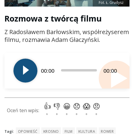
Fot. Ł. Grudysz
Rozmowa z twórcą filmu
Z Radosławem Barłowskim, współreżyserem
filmu, rozmawia Adam Głaczyński.
Odtwarzacz
plików
dźwiękowych
00:00
00:00
Tagi:
OPOWIEŚĆ
KROSNO
FILM
KULTURA
ROWER