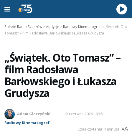
Polskie Radio Rzeszów
>
Audycje
>
Radiowy Kinematograf
>
„Świątek. Oto
Tomasz” – film Radosława Barłowskiego i Łukasza Grudysza
„Świątek. Oto Tomasz” –
film Radosława
Barłowskiego i Łukasza
Grudysza
Adam Głaczyński
12 czerwca 2026 - 09:51
Radiowy Kinematograf
A
Czas czytania: 1 minuta
A