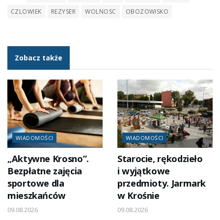
CZLOWIEK
REZYSER
WOLNOSC
OBOZOWISKO
Zobacz także
WIADOMOŚCI
WIADOMOŚCI
„Aktywne Krosno”.
Starocie, rękodzieło
Bezpłatne zajęcia
i wyjątkowe
sportowe dla
przedmioty. Jarmark
mieszkańców
w Krośnie
09.08.2026
09.08.2026