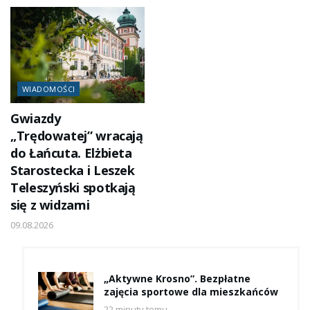
WIADOMOŚCI
Gwiazdy
„Trędowatej” wracają
do Łańcuta. Elżbieta
Starostecka i Leszek
Teleszyński spotkają
się z widzami
09.08.2026
„Aktywne Krosno”. Bezpłatne
zajęcia sportowe dla mieszkańców
22 minuty temu