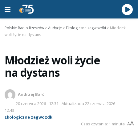
Polskie Radio Rzeszów
>
Audycje
>
Ekologiczne zagwozdki
>
Młodzież
woli życie na dystans
Młodzież woli życie
na dystans
Andrzej Barć
20 czerwca 2026 - 12:31 - Aktualizacja 22 czerwca 2026 -
12:43
Ekologiczne zagwozdki
A
Czas czytania: 1 minuta
A