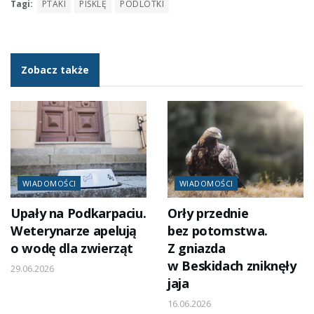
Tagi:
PTAKI
PISKLĘ
PODLOTKI
Zobacz także
WIADOMOŚCI
WIADOMOŚCI
Upały na Podkarpaciu.
Orły przednie
Weterynarze apelują
bez potomstwa.
o wodę dla zwierząt
Z gniazda
w Beskidach zniknęły
29.06.2026
jaja
16.06.2026