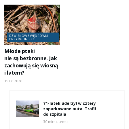
DŹWIĘKOWE WĘDRÓWKI
PRZYRODNICZE
Młode ptaki
nie są bezbronne. Jak
zachowują się wiosną
i latem?
15.06.2026
71-latek uderzył w cztery
zaparkowane auta. Trafił
do szpitala
30 minut temu