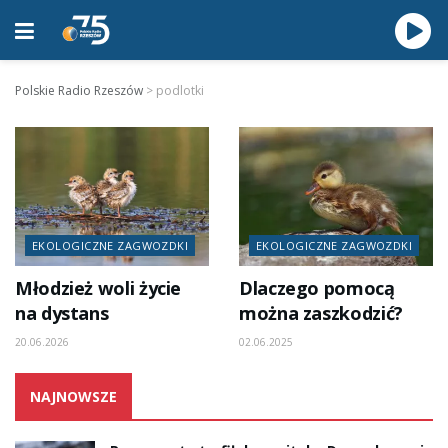
Polskie Radio Rzeszów
>
podlotki
EKOLOGICZNE ZAGWOZDKI
EKOLOGICZNE ZAGWOZDKI
Młodzież woli życie
Dlaczego pomocą
na dystans
można zaszkodzić?
20.06.2026
02.06.2025
NAJNOWSZE