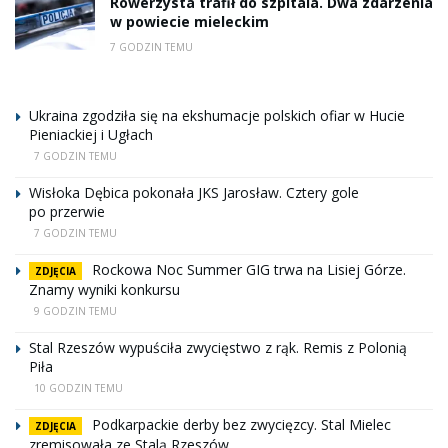
Rowerzysta trafił do szpitala. Dwa zdarzenia
w powiecie mieleckim
7 GODZIN TEMU
Ukraina zgodziła się na ekshumacje polskich ofiar w Hucie
Pieniackiej i Ugłach
7 GODZIN TEMU
Wisłoka Dębica pokonała JKS Jarosław. Cztery gole
po przerwie
7 GODZIN TEMU
Rockowa Noc Summer GIG trwa na Lisiej Górze.
ZDJĘCIA
Znamy wyniki konkursu
9 GODZIN TEMU
Stal Rzeszów wypuściła zwycięstwo z rąk. Remis z Polonią
Piła
10 GODZIN TEMU
Podkarpackie derby bez zwycięzcy. Stal Mielec
ZDJĘCIA
zremisowała ze Stalą Rzeszów