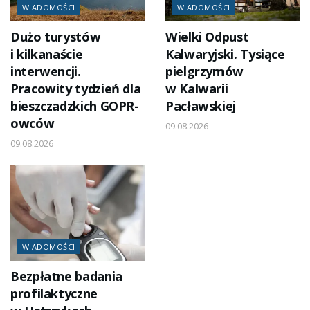
WIADOMOŚCI
WIADOMOŚCI
Dużo turystów
Wielki Odpust
i kilkanaście
Kalwaryjski. Tysiące
interwencji.
pielgrzymów
Pracowity tydzień dla
w Kalwarii
bieszczadzkich GOPR-
Pacławskiej
owców
09.08.2026
09.08.2026
WIADOMOŚCI
Bezpłatne badania
profilaktyczne