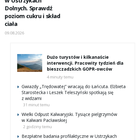
w Ustrzykach
Dolnych. Sprawdź
poziom cukru i skład
ciała
09.08.2026
Dużo turystów i kilkanaście
interwencji. Pracowity tydzień dla
bieszczadzkich GOPR-owców
4 minuty temu
Gwiazdy „Trędowatej” wracają do Łańcuta. Elżbieta
Starostecka i Leszek Teleszyński spotkają się
z widzami
31 minut temu
Wielki Odpust Kalwaryjski. Tysiące pielgrzymów
w Kalwarii Pacławskiej
2 godziny temu
Bezpłatne badania profilaktyczne w Ustrzykach