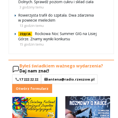
Dolnych. Sprawdź poziom cukru i skład ciała
3 godziny temu
Rowerzysta trafił do szpitala. Dwa zdarzenia
w powiecie mieleckim
13 godzin temu
Rockowa Noc Summer GIG na Lisiej
ZDJĘCIA
Górze. Znamy wyniki konkursu
15 godzin temu
Byłeś świadkiem ważnego wydarzenia?
Daj nam znać!
17 222 22 22
antena@radio.rzeszow.pl
Otwórz formularz