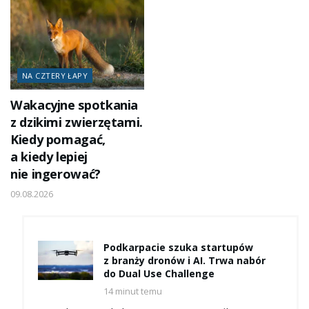
NA CZTERY ŁAPY
Wakacyjne spotkania
z dzikimi zwierzętami.
Kiedy pomagać,
a kiedy lepiej
nie ingerować?
09.08.2026
Podkarpacie szuka startupów
z branży dronów i AI. Trwa nabór
do Dual Use Challenge
14 minut temu