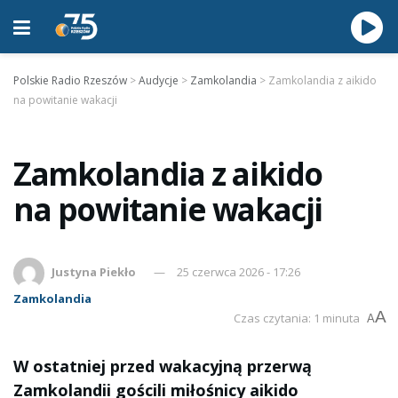
Polskie Radio Rzeszów
>
Audycje
>
Zamkolandia
>
Zamkolandia z aikido
na powitanie wakacji
Zamkolandia z aikido
na powitanie wakacji
Justyna Piekło
25 czerwca 2026 - 17:26
Zamkolandia
A
Czas czytania: 1 minuta
A
W ostatniej przed wakacyjną przerwą
Zamkolandii gościli miłośnicy aikido