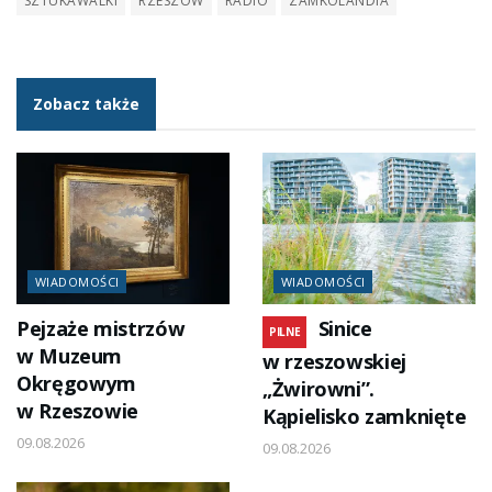
SZTUKAWALKI
RZESZÓW
RADIO
ZAMKOLANDIA
Zobacz także
WIADOMOŚCI
WIADOMOŚCI
Pejzaże mistrzów
Sinice
PILNE
w Muzeum
w rzeszowskiej
Okręgowym
„Żwirowni”.
w Rzeszowie
Kąpielisko zamknięte
09.08.2026
09.08.2026