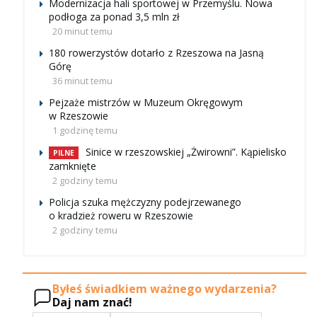
Modernizacja hali sportowej w Przemyślu. Nowa
podłoga za ponad 3,5 mln zł
20 minut temu
180 rowerzystów dotarło z Rzeszowa na Jasną
Górę
36 minut temu
Pejzaże mistrzów w Muzeum Okręgowym
w Rzeszowie
1 godzinę temu
Sinice w rzeszowskiej „Żwirowni”. Kąpielisko
PILNE
zamknięte
2 godziny temu
Policja szuka mężczyzny podejrzewanego
o kradzież roweru w Rzeszowie
2 godziny temu
Byłeś świadkiem ważnego wydarzenia?
Daj nam znać!