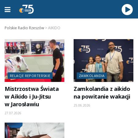
Polskie Radio Rzeszów
>
AIKIDO
RELACJE REPORTERSKIE
ZAMKOLANDIA
Mistrzostwa Świata
Zamkolandia z aikido
w Aikido i Ju-Jitsu
na powitanie wakacji
w Jarosławiu
25.06.2026
27.07.2026