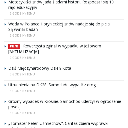
Motocykliści znów jadą śladami historii. Rozpoczął się 10.
rajd edukacyjny
2 GODZINY TEMU
Woda w Polance Horynieckiej znów nadaje się do picia.
Są wyniki badań
2 GODZINY TEMU
Rowerzysta zginął w wypadku w Jeżowem
PILNE
[AKTUALIZACJA]
2 GODZINY TEMU
Dziś Międzynarodowy Dzień Kota
3 GODZINY TEMU
Utrudnienia na DK28. Samochód wypadł z drogi
3 GODZINY TEMU
Groźny wypadek w Krośnie. Samochód uderzył w ogrodzenie
posesji
3 GODZINY TEMU
„Tornister Pełen Uśmiechów”. Caritas zbiera wyprawki