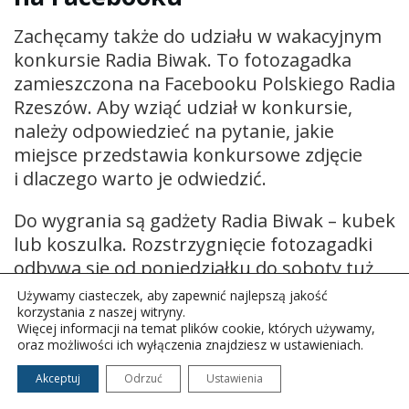
Zachęcamy także do udziału w wakacyjnym
konkursie Radia Biwak. To fotozagadka
zamieszczona na Facebooku Polskiego Radia
Rzeszów. Aby wziąć udział w konkursie,
należy odpowiedzieć na pytanie, jakie
miejsce przedstawia konkursowe zdjęcie
i dlaczego warto je odwiedzić.
Do wygrania są gadżety Radia Biwak – kubek
lub koszulka. Rozstrzygnięcie fotozagadki
odbywa się od poniedziałku do soboty tuż
przed godziną 10:00.
Używamy ciasteczek, aby zapewnić najlepszą jakość
korzystania z naszej witryny.
Więcej informacji na temat plików cookie, których używamy,
oraz możliwości ich wyłączenia znajdziesz w ustawieniach.
Akceptuj
Odrzuć
Ustawienia