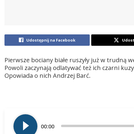
Udostępnij na Facebook
Udost
Pierwsze bociany białe ruszyły już w trudną w
Powoli zaczynają odlatywać też ich czarni kuzy
Opowiada o nich Andrzej Barć.
Odtwarzacz
plików
00:00
dźwiękowych