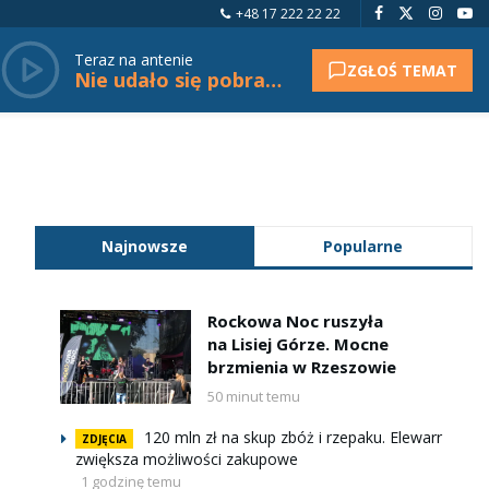
+48 17 222 22 22
Teraz na antenie
ZGŁOŚ TEMAT
Nie udało się pobrać tytułu.
Najnowsze
Popularne
Rockowa Noc ruszyła
na Lisiej Górze. Mocne
brzmienia w Rzeszowie
50 minut temu
120 mln zł na skup zbóż i rzepaku. Elewarr
ZDJĘCIA
zwiększa możliwości zakupowe
1 godzinę temu