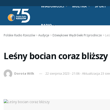
WIADOMOŚCI
MUZYKA
SPORT
RADIO
Polskie Radio Rzeszów
>
Audycje
>
Dźwiękowe Wędrówki Przyrodnicze
>
Leś
Leśny bocian coraz bliższy
Dorota Wilk
22 sierpnia 2023 - 21:06 - Aktualizacja 23 sie