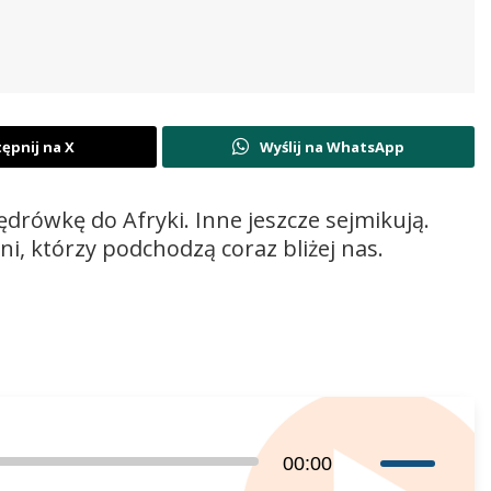
ępnij na X
Wyślij na WhatsApp
ędrówkę do Afryki. Inne jeszcze sejmikują.
ni, którzy podchodzą coraz bliżej nas.
Używaj
00:00
strzałek