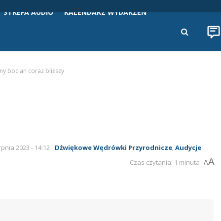
STREFA AUDIO
KALENDARZ WYDARZEŃ
ny bocian coraz bliższy
rpnia 2023 - 14:12
Dźwiękowe Wędrówki Przyrodnicze
,
Audycje
A
Czas czytania: 1 minuta
A