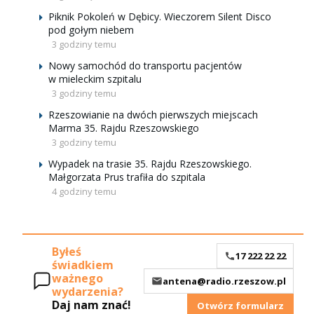
Piknik Pokoleń w Dębicy. Wieczorem Silent Disco
pod gołym niebem
3 godziny temu
Nowy samochód do transportu pacjentów
w mieleckim szpitalu
3 godziny temu
Rzeszowianie na dwóch pierwszych miejscach
Marma 35. Rajdu Rzeszowskiego
3 godziny temu
Wypadek na trasie 35. Rajdu Rzeszowskiego.
Małgorzata Prus trafiła do szpitala
4 godziny temu
Byłeś
17 222 22 22
świadkiem
ważnego
antena@radio.rzeszow.pl
wydarzenia?
Daj nam znać!
Otwórz formularz