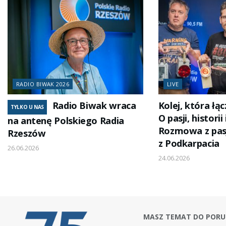
RADIO BIWAK 2026
LIVE
Radio Biwak wraca
Kolej, która łą
TYLKO U NAS
O pasji, histori
na antenę Polskiego Radia
Rozmowa z pas
Rzeszów
z Podkarpacia
26.06.2026
24.06.2026
MASZ TEMAT DO PORU