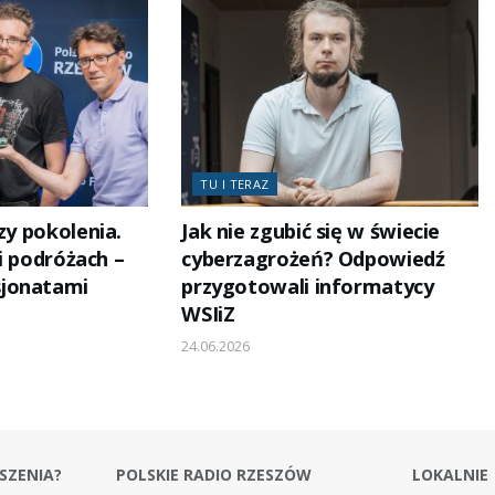
TU I TERAZ
czy pokolenia.
Jak nie zgubić się w świecie
i i podróżach –
cyberzagrożeń? Odpowiedź
jonatami
przygotowali informatycy
WSIiZ
24.06.2026
SZENIA?
POLSKIE RADIO RZESZÓW
LOKALNIE