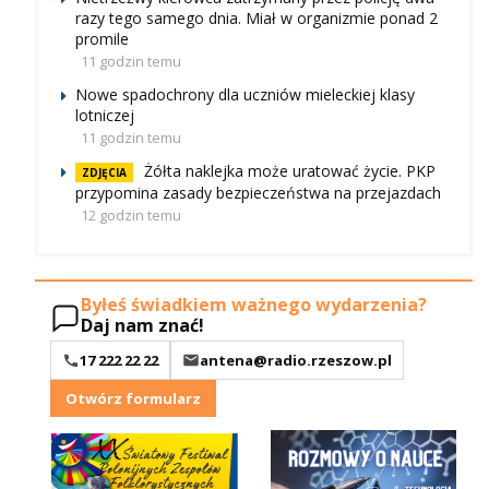
razy tego samego dnia. Miał w organizmie ponad 2
promile
11 godzin temu
Nowe spadochrony dla uczniów mieleckiej klasy
lotniczej
11 godzin temu
Żółta naklejka może uratować życie. PKP
ZDJĘCIA
przypomina zasady bezpieczeństwa na przejazdach
12 godzin temu
Byłeś świadkiem ważnego wydarzenia?
Daj nam znać!
17 222 22 22
antena@radio.rzeszow.pl
Otwórz formularz