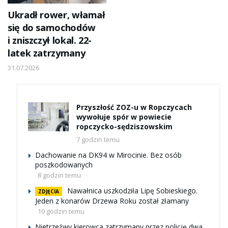
Ukradł rower, włamał
się do samochodów
i zniszczył lokal. 22-
latek zatrzymany
31.07.2026
Przyszłość ZOZ-u w Ropczycach
wywołuje spór w powiecie
ropczycko-sędziszowskim
7 godzin temu
Dachowanie na DK94 w Mirocinie. Bez osób
poszkodowanych
8 godzin temu
Nawałnica uszkodziła Lipę Sobieskiego.
ZDJĘCIA
Jeden z konarów Drzewa Roku został złamany
10 godzin temu
Nietrzeźwy kierowca zatrzymany przez policję dwa