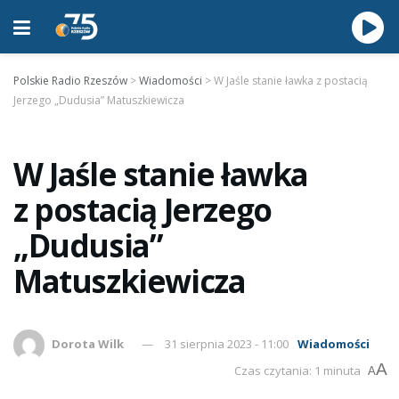
Polskie Radio Rzeszów
>
Wiadomości
>
W Jaśle stanie ławka z postacią
Jerzego „Dudusia” Matuszkiewicza
W Jaśle stanie ławka
z postacią Jerzego
„Dudusia”
Matuszkiewicza
Dorota Wilk
31 sierpnia 2023 - 11:00
Wiadomości
A
Czas czytania: 1 minuta
A