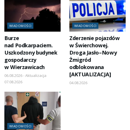
WIADOMOŚCI
WIADOMOŚCI
Burze
Zderzenie pojazdów
nad Podkarpaciem.
w Świerchowej.
Uszkodzony budynek
Droga Jasło–Nowy
gospodarczy
Żmigród
w Wierzawicach
odblokowana
[AKTUALIZACJA]
06.08.2026 - Aktualizacja
07.08.2026
04.08.2026
WIADOMOŚCI