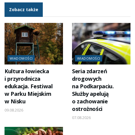
Zobacz także
WIADOMOŚCI
WIADOMOŚCI
Kultura łowiecka
Seria zdarzeń
i przyrodnicza
drogowych
edukacja. Festiwal
na Podkarpaciu.
w Parku Miejskim
Służby apelują
w Nisku
o zachowanie
ostrożności
09.08.2026
07.08.2026