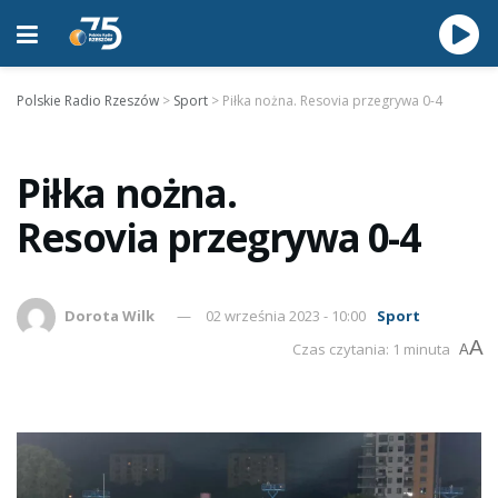
Polskie Radio Rzeszów
>
Sport
>
Piłka nożna. Resovia przegrywa 0-4
Piłka nożna.
Resovia przegrywa 0-4
Dorota Wilk
02 września 2023 - 10:00
Sport
A
Czas czytania: 1 minuta
A