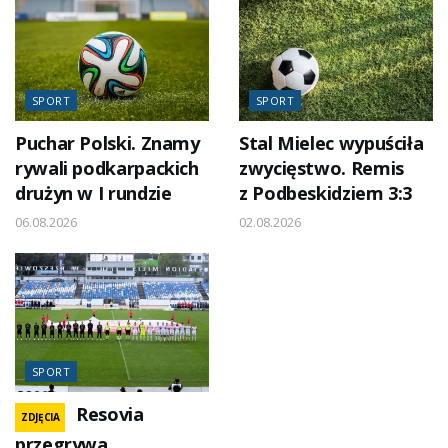
SPORT
SPORT
Puchar Polski. Znamy
Stal Mielec wypuściła
rywali podkarpackich
zwycięstwo. Remis
drużyn w I rundzie
z Podbeskidziem 3:3
06.08.2026
02.08.2026
SPORT
Resovia
ZDJĘCIA
przegrywa