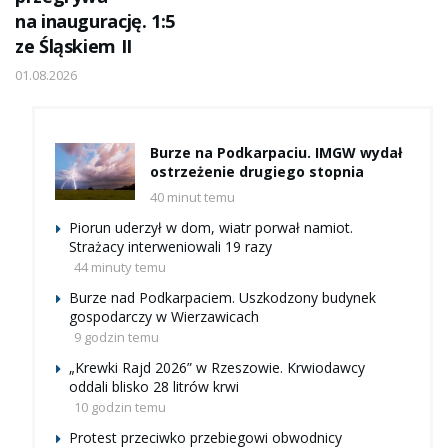
na inaugurację. 1:5
ze Śląskiem II
01.08.2026
Burze na Podkarpaciu. IMGW wydał
ostrzeżenie drugiego stopnia
40 minut temu
Piorun uderzył w dom, wiatr porwał namiot.
Strażacy interweniowali 19 razy
44 minuty temu
Burze nad Podkarpaciem. Uszkodzony budynek
gospodarczy w Wierzawicach
9 godzin temu
„Krewki Rajd 2026” w Rzeszowie. Krwiodawcy
oddali blisko 28 litrów krwi
10 godzin temu
Protest przeciwko przebiegowi obwodnicy