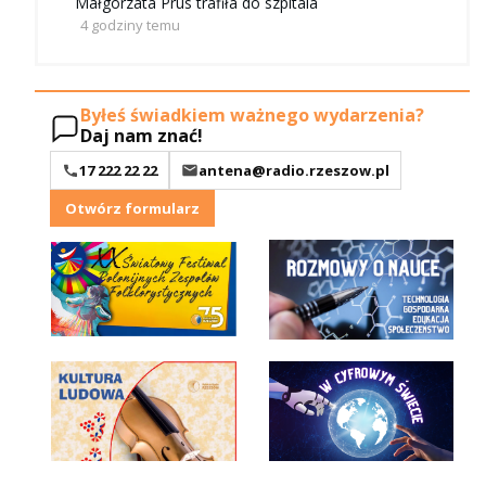
Małgorzata Prus trafiła do szpitala
4 godziny temu
Byłeś świadkiem ważnego wydarzenia?
Daj nam znać!
17 222 22 22
antena@radio.rzeszow.pl
Otwórz formularz