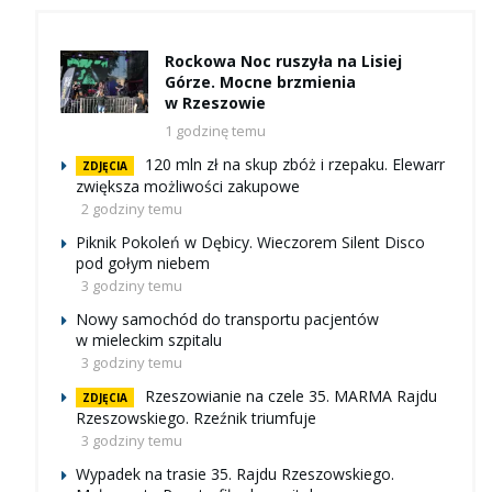
Rockowa Noc ruszyła na Lisiej
Górze. Mocne brzmienia
w Rzeszowie
1 godzinę temu
120 mln zł na skup zbóż i rzepaku. Elewarr
ZDJĘCIA
zwiększa możliwości zakupowe
2 godziny temu
Piknik Pokoleń w Dębicy. Wieczorem Silent Disco
pod gołym niebem
3 godziny temu
Nowy samochód do transportu pacjentów
w mieleckim szpitalu
3 godziny temu
Rzeszowianie na czele 35. MARMA Rajdu
ZDJĘCIA
Rzeszowskiego. Rzeźnik triumfuje
3 godziny temu
Wypadek na trasie 35. Rajdu Rzeszowskiego.