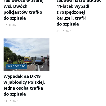
radiowozu w Starej
zabawa nastolatków.
Wsi. Dwóch
11-latek wypadł
policjantów trafiło
z rozpędzonej
do szpitala
karuzeli, trafił
do szpitala
07.08.2026
31.07.2026
WIADOMOŚCI
Wypadek na DK19
w Jabłonicy Polskiej.
Jedna osoba trafiła
do szpitala
23.07.2026