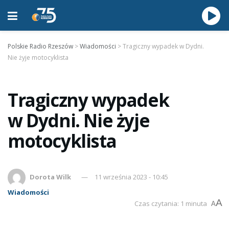
Polskie Radio Rzeszów
>
Wiadomości
>
Tragiczny wypadek w Dydni.
Nie żyje motocyklista
Tragiczny wypadek
w Dydni. Nie żyje
motocyklista
Dorota Wilk
11 września 2023 - 10:45
Wiadomości
A
Czas czytania: 1 minuta
A