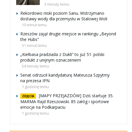
3 minuty temu
Rekordowo niski poziom Sanu. Wstrzymano
dostawy wody dla przemysłu w Stalowej Woli
10 minut temu
Rzeszów zajął drugie miejsce w rankingu „Beyond
the Hubs”
31 minut temu
„Kiełbasa pradziada z Dukli” to już 51. polski
produkt z unijnym oznaczeniem
54 minuty temu
Senat odrzucił kandydaturę Mateusza Szpytmy
na prezesa IPN
1 godzinę temu
[MAPY PRZEJAZDÓW] Dziś startuje 35.
ZDJĘCIA
MARMA Rajd Rzeszowski. 85 załóg i sportowe
emocje na Podkarpaciu
1 godzinę temu