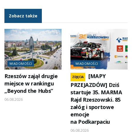
Zobacz także
WIADOMOŚCI
WIADOMOŚCI
Rzeszów zajął drugie
[MAPY
ZDJĘCIA
miejsce w rankingu
PRZEJAZDÓW] Dziś
„Beyond the Hubs”
startuje 35. MARMA
Rajd Rzeszowski. 85
06.08.2026
załóg i sportowe
emocje
na Podkarpaciu
06.08.2026