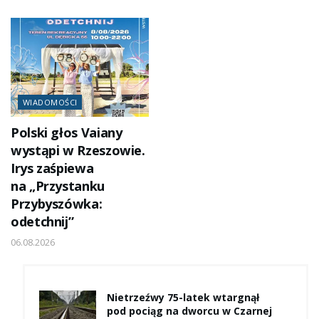
WIADOMOŚCI
Polski głos Vaiany
wystąpi w Rzeszowie.
Irys zaśpiewa
na „Przystanku
Przybyszówka:
odetchnij”
06.08.2026
Nietrzeźwy 75-latek wtargnął
pod pociąg na dworcu w Czarnej