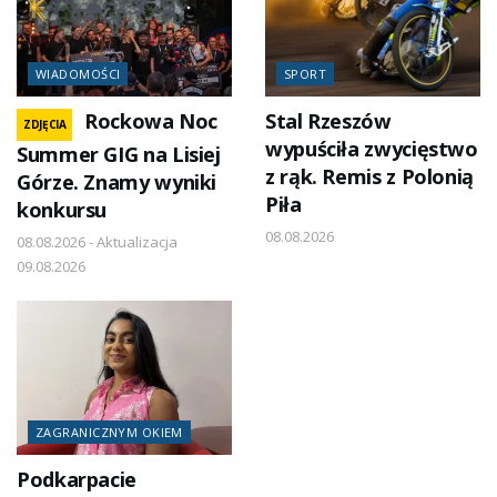
WIADOMOŚCI
SPORT
Rockowa Noc
Stal Rzeszów
ZDJĘCIA
wypuściła zwycięstwo
Summer GIG na Lisiej
z rąk. Remis z Polonią
Górze. Znamy wyniki
Piła
konkursu
08.08.2026
08.08.2026 - Aktualizacja
09.08.2026
ZAGRANICZNYM OKIEM
Podkarpacie