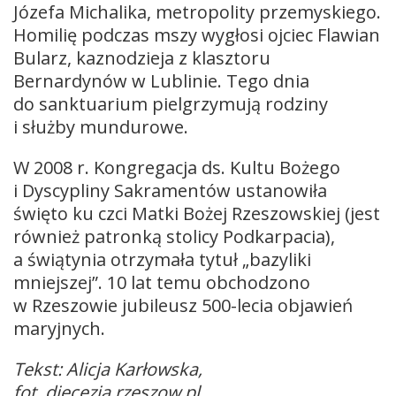
Józefa Michalika, metropolity przemyskiego.
Homilię podczas mszy wygłosi ojciec Flawian
Bularz, kaznodzieja z klasztoru
Bernardynów w Lublinie. Tego dnia
do sanktuarium pielgrzymują rodziny
i służby mundurowe.
W 2008 r. Kongregacja ds. Kultu Bożego
i Dyscypliny Sakramentów ustanowiła
święto ku czci Matki Bożej Rzeszowskiej (jest
również patronką stolicy Podkarpacia),
a świątynia otrzymała tytuł „bazyliki
mniejszej”. 10 lat temu obchodzono
w Rzeszowie jubileusz 500-lecia objawień
maryjnych.
Tekst: Alicja Karłowska,
fot. diecezja.rzeszow.pl