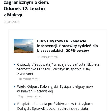
zagranicznym okiem.
Odcinek 12: Lexshri
z Malezji
08.08.2026
Dużo turystów i kilkanaście
interwencji. Pracowity tydzień dla
bieszczadzkich GOPR-owców
11 minut temu
Gwiazdy „Trędowatej” wracają do Łańcuta. Elżbieta
Starostecka i Leszek Teleszyński spotkają się
z widzami
38 minut temu
Wielki Odpust Kalwaryjski. Tysiące pielgrzymów
w Kalwarii Pacławskiej
2 godziny temu
Bezpłatne badania profilaktyczne w Ustrzykach
Dolnych. Sprawdź poziom cukru i skład ciała