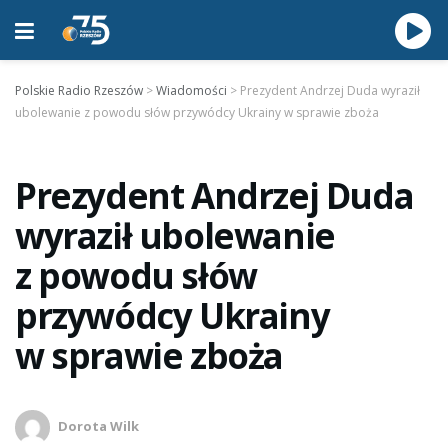
Polskie Radio Rzeszów
>
Wiadomości
>
Prezydent Andrzej Duda wyraził
ubolewanie z powodu słów przywódcy Ukrainy w sprawie zboża
Prezydent Andrzej Duda
wyraził ubolewanie
z powodu słów
przywódcy Ukrainy
w sprawie zboża
Dorota Wilk