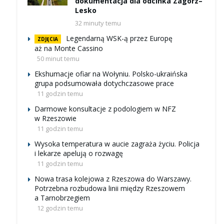
dokumentacja dla odcinka Zagórz–
Lesko
32 minuty temu
Legendarną WSK-ą przez Europę
ZDJĘCIA
aż na Monte Cassino
50 minut temu
Ekshumacje ofiar na Wołyniu. Polsko-ukraińska
grupa podsumowała dotychczasowe prace
11 godzin temu
Darmowe konsultacje z podologiem w NFZ
w Rzeszowie
11 godzin temu
Wysoka temperatura w aucie zagraża życiu. Policja
i lekarze apelują o rozwagę
11 godzin temu
Nowa trasa kolejowa z Rzeszowa do Warszawy.
Potrzebna rozbudowa linii między Rzeszowem
a Tarnobrzegiem
12 godzin temu