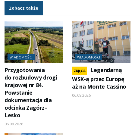
Zobacz także
WIADOMOŚCI
WIADOMOŚCI
Przygotowania
Legendarną
ZDJĘCIA
do rozbudowy drogi
WSK-ą przez Europę
krajowej nr 84.
aż na Monte Cassino
Powstanie
06.08.2026
dokumentacja dla
odcinka Zagórz–
Lesko
06.08.2026