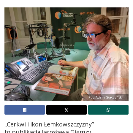
Fot. Adam Głaczyński
„Cerkwi i ikon Łemkowszczyzny”
to publikacja Jarosława Giemzy,