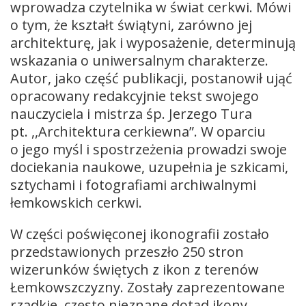
wprowadza czytelnika w świat cerkwi. Mówi
o tym, że kształt świątyni, zarówno jej
architekturę, jak i wyposażenie, determinują
wskazania o uniwersalnym charakterze.
Autor, jako część publikacji, postanowił ująć
opracowany redakcyjnie tekst swojego
nauczyciela i mistrza śp. Jerzego Tura
pt. ,,Architektura cerkiewna”. W oparciu
o jego myśl i spostrzeżenia prowadzi swoje
dociekania naukowe, uzupełnia je szkicami,
sztychami i fotografiami archiwalnymi
łemkowskich cerkwi.
W części poświęconej ikonografii zostało
przedstawionych przeszło 250 stron
wizerunków świętych z ikon z terenów
Łemkowszczyzny. Zostały zaprezentowane
rzadkie, często nieznane dotąd ikony