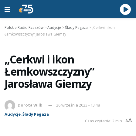
Polskie Radio Rzeszów
>
Audycje
>
Ślady Pegaza
>
„Cerkwi i ikon
Łemkowszczyzny” Jarosława Giemzy
„Cerkwi i ikon
Łemkowszczyzny”
Jarosława Giemzy
Dorota Wilk
26 września 2023 - 13:48
Audycje
,
Ślady Pegaza
A
Czas czytania: 2 min.
A