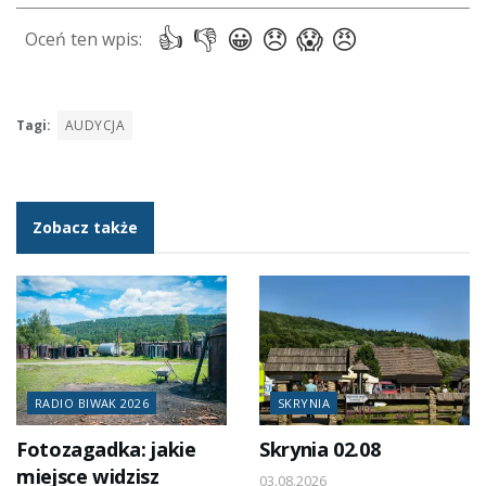
Tagi:
AUDYCJA
Zobacz także
RADIO BIWAK 2026
SKRYNIA
Fotozagadka: jakie
Skrynia 02.08
miejsce widzisz
03.08.2026