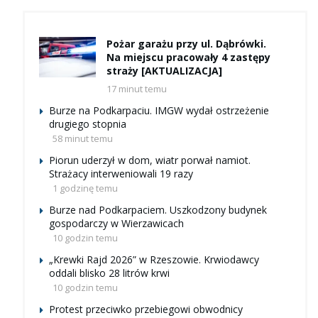
Pożar garażu przy ul. Dąbrówki.
Na miejscu pracowały 4 zastępy
straży [AKTUALIZACJA]
17 minut temu
Burze na Podkarpaciu. IMGW wydał ostrzeżenie
drugiego stopnia
58 minut temu
Piorun uderzył w dom, wiatr porwał namiot.
Strażacy interweniowali 19 razy
1 godzinę temu
Burze nad Podkarpaciem. Uszkodzony budynek
gospodarczy w Wierzawicach
10 godzin temu
„Krewki Rajd 2026” w Rzeszowie. Krwiodawcy
oddali blisko 28 litrów krwi
10 godzin temu
Protest przeciwko przebiegowi obwodnicy