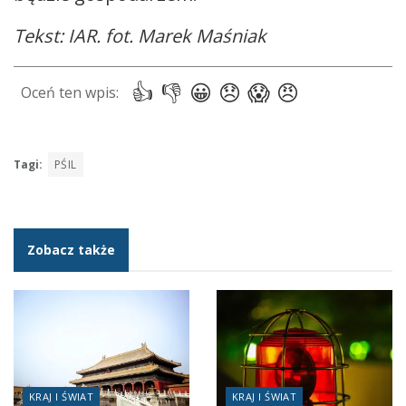
Tekst: IAR. fot. Marek Maśniak
Tagi:
PŚIL
Zobacz także
KRAJ I ŚWIAT
KRAJ I ŚWIAT