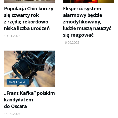
Populacja Chin kurczy
Eksperci: system
się czwarty rok
alarmowy będzie
z rzędu; rekordowo
zmodyfikowany,
niska liczba urodzeń
ludzie muszą nauczyć
się reagować
19.01.2026
16.09.2025
KRAJ I ŚWIAT
„Franz Kafka” polskim
kandydatem
do Oscara
15.09.2025