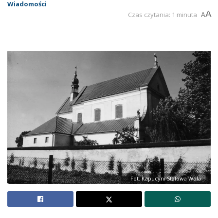
Wiadomości
A
Czas czytania: 1 minuta
A
Fot. Kapucyni Stalowa Wola