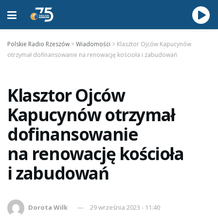
Polskie Radio Rzeszów
>
Wiadomości
>
Klasztor Ojców Kapucynów
otrzymał dofinansowanie na renowację kościoła i zabudowań
Klasztor Ojców
Kapucynów otrzymał
dofinansowanie
na renowację kościoła
i zabudowań
Dorota Wilk
29 września 2023 - 11:40