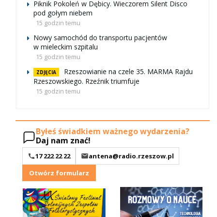
Piknik Pokoleń w Dębicy. Wieczorem Silent Disco
pod gołym niebem
15 godzin temu
Nowy samochód do transportu pacjentów
w mieleckim szpitalu
15 godzin temu
Rzeszowianie na czele 35. MARMA Rajdu
ZDJĘCIA
Rzeszowskiego. Rzeźnik triumfuje
15 godzin temu
Byłeś świadkiem ważnego wydarzenia?
Daj nam znać!
17 222 22 22
antena@radio.rzeszow.pl
Otwórz formularz