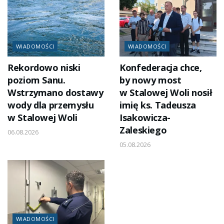
WIADOMOŚCI
WIADOMOŚCI
Rekordowo niski
Konfederacja chce,
poziom Sanu.
by nowy most
Wstrzymano dostawy
w Stalowej Woli nosił
wody dla przemysłu
imię ks. Tadeusza
w Stalowej Woli
Isakowicza-
Zaleskiego
06.08.2026
05.08.2026
WIADOMOŚCI