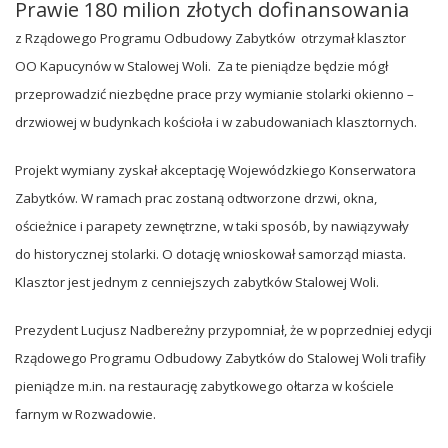
Prawie 180 milion złotych dofinansowania
z Rządowego Programu Odbudowy Zabytków otrzymał klasztor
OO Kapucynów w Stalowej Woli. Za te pieniądze będzie mógł
przeprowadzić niezbędne prace przy wymianie stolarki okienno –
drzwiowej w
budynkach kościoła i w zabudowaniach klasztornych.
Projekt wymiany zyskał akceptację Wojewódzkiego Konserwatora
Zabytków. W ramach prac zostaną odtworzone drzwi, okna,
ościeżnice i parapety zewnętrzne, w taki sposób, by nawiązywały
do historycznej stolarki.
O dotację wnioskował samorząd miasta.
Klasztor jest jednym z cenniejszych zabytków Stalowej Woli.
P
rezydent Lucjusz Nadbereżny
przypomniał, że w poprzedniej edycji
Rządowego Programu Odbudowy Zabytków do Stalowej Woli trafiły
pieniądze m.in. na restaurację zabytkowego ołtarza w kościele
farnym w Rozwadowie.