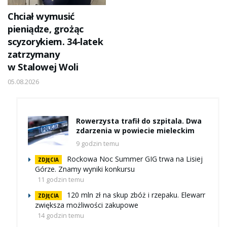
Chciał wymusić
pieniądze, grożąc
scyzorykiem. 34-latek
zatrzymany
w Stalowej Woli
05.08.2026
Rowerzysta trafił do szpitala. Dwa
zdarzenia w powiecie mieleckim
9 godzin temu
Rockowa Noc Summer GIG trwa na Lisiej
ZDJĘCIA
Górze. Znamy wyniki konkursu
11 godzin temu
120 mln zł na skup zbóż i rzepaku. Elewarr
ZDJĘCIA
zwiększa możliwości zakupowe
14 godzin temu