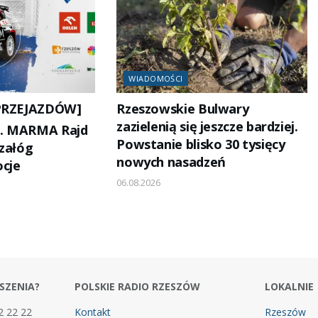
WIADOMOŚCI
PRZEJAZDÓW]
Rzeszowskie Bulwary
zazielenią się jeszcze bardziej.
35. MARMA Rajd
Powstanie blisko 30 tysięcy
 załóg
nowych nasadzeń
cje
06.08.2026
SZENIA?
POLSKIE RADIO RZESZÓW
LOKALNIE
2 22 22
Kontakt
Rzeszów