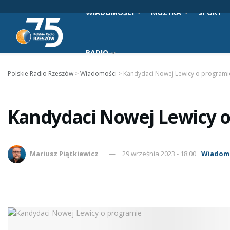
WIADOMOŚCI
MUZYKA
SPORT
RADIO
Polskie Radio Rzeszów
>
Wiadomości
>
Kandydaci Nowej Lewicy o programi
Kandydaci Nowej Lewicy 
Mariusz Piątkiewicz
29 września 2023 - 18:00
Wiadom