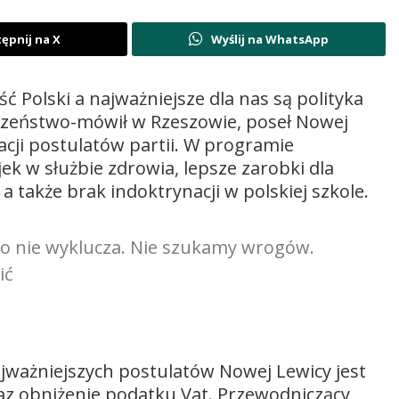
ępnij na X
Wyślij na WhatsApp
ść Polski a najważniejsze dla nas są polityka
czeństwo-mówił w Rzeszowie, poseł Nowej
cji postulatów partii. W programie
jek w służbie zdrowia, lepsze zarobki dla
 a także brak indoktrynacji w polskiej szkole.
o nie wyklucza. Nie szukamy wrogów.
ić
jważniejszych postulatów Nowej Lewicy jest
z obniżenie podatku Vat. Przewodniczący