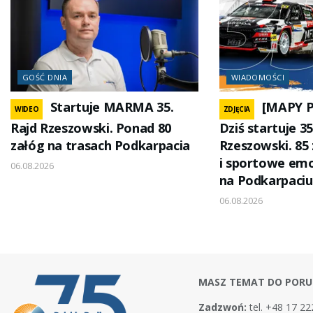
GOŚĆ DNIA
WIADOMOŚCI
Startuje MARMA 35.
[MAPY 
WIDEO
ZDJĘCIA
Rajd Rzeszowski. Ponad 80
Dziś startuje 
załóg na trasach Podkarpacia
Rzeszowski. 85
i sportowe emo
06.08.2026
na Podkarpaciu
06.08.2026
MASZ TEMAT DO PORU
Zadzwoń:
tel. +48 17 22