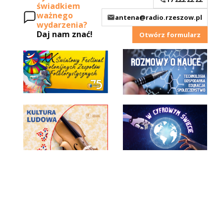
świadkiem
ważnego
antena@radio.rzeszow.pl
wydarzenia?
Daj nam znać!
Otwórz formularz