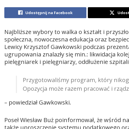
Udostępnij na Facebook
Udost
Najbliższe wybory to walka o kształt i przyszło
społeczna, nowoczesna edukacja oraz bezpie
Lewicy Krzysztof Gawkowski podczas prezenta
ugrupowania znalazły się min.: likwidacja kole
pielęgniarek i pielęgniarzy, oddłużenie szpitali
Przygotowaliśmy program, który nikog
Opozycja może razem pracować i rządz
– powiedział Gawkowski.
Poseł Wiesław Buż poinformował, że wśród na
także uproszczenie systemu podatkowego ora