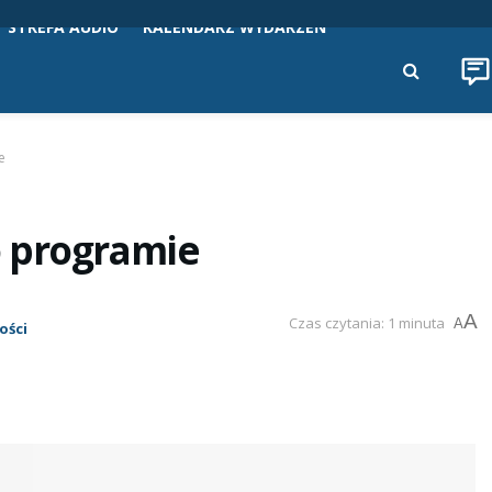
STREFA AUDIO
KALENDARZ WYDARZEŃ
e
o programie
A
Czas czytania: 1 minuta
A
ości