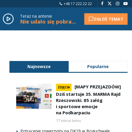
+48 17 222 22 22
Teraz na antenie
ZGŁOŚ TEMAT
Nie udało się pobrać tytułu.
Najnowsze
Popularne
[MAPY PRZEJAZDÓW]
ZDJĘCIA
Dziś startuje 35. MARMA Rajd
Rzeszowski. 85 załóg
i sportowe emocje
na Podkarpaciu
17 minut temu
Potrącenie rowerzysty na DK19 w Boguchwale.