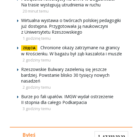
Na trasie występują utrudnienia w ruchu
20 minut temu
Wirtualna wystawa o twórcach polskiej pedagogiki
już dostępna. Przygotowała ją naukowczyni
z Uniwersytetu Rzeszowskiego
1 godzinę temu
Chronione okazy zatrzymane na granicy
ZDJĘCIA
w Krościenku. W bagażu był ząb kaszalota i muszle
2 godziny temu
Rzeszowskie Bulwary zazielenią się jeszcze
bardziej. Powstanie blisko 30 tysięcy nowych
nasadzeń
2 godziny temu
Burze po fali upałów. IMGW wydał ostrzeżenie
II stopnia dla całego Podkarpacia
3 godziny temu
Byłeś
17 222 22 22