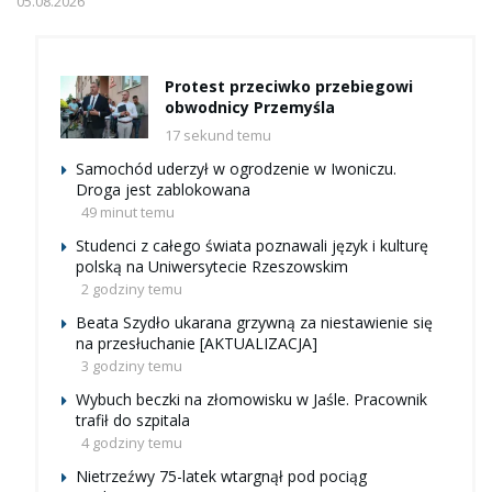
05.08.2026
Protest przeciwko przebiegowi
obwodnicy Przemyśla
17 sekund temu
Samochód uderzył w ogrodzenie w Iwoniczu.
Droga jest zablokowana
49 minut temu
Studenci z całego świata poznawali język i kulturę
polską na Uniwersytecie Rzeszowskim
2 godziny temu
Beata Szydło ukarana grzywną za niestawienie się
na przesłuchanie [AKTUALIZACJA]
3 godziny temu
Wybuch beczki na złomowisku w Jaśle. Pracownik
trafił do szpitala
4 godziny temu
Nietrzeźwy 75-latek wtargnął pod pociąg