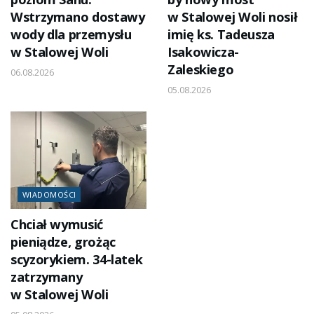
Wstrzymano dostawy
w Stalowej Woli nosił
wody dla przemysłu
imię ks. Tadeusza
w Stalowej Woli
Isakowicza-
Zaleskiego
06.08.2026
05.08.2026
WIADOMOŚCI
Chciał wymusić
pieniądze, grożąc
scyzorykiem. 34-latek
zatrzymany
w Stalowej Woli