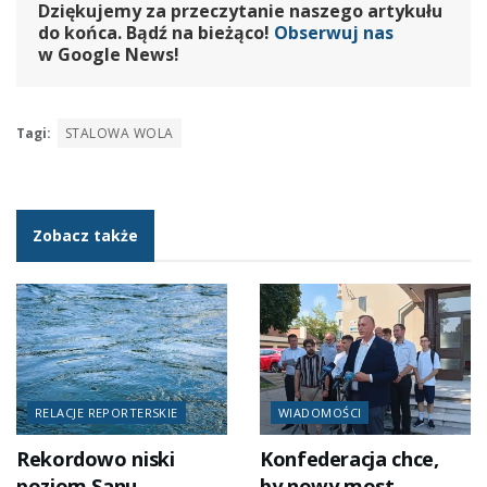
Dziękujemy za przeczytanie naszego artykułu
do końca. Bądź na bieżąco!
Obserwuj nas
w Google News!
Tagi:
STALOWA WOLA
Zobacz także
RELACJE REPORTERSKIE
WIADOMOŚCI
Rekordowo niski
Konfederacja chce,
poziom Sanu.
by nowy most