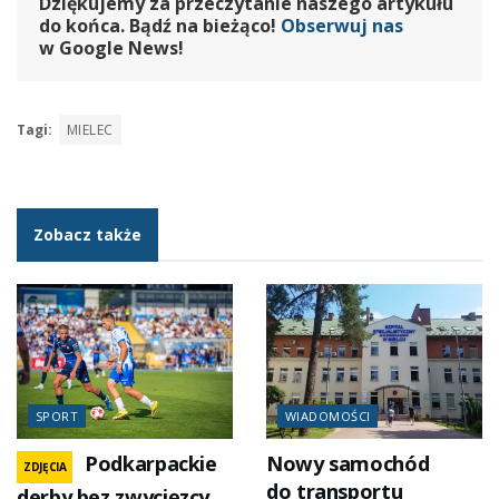
Dziękujemy za przeczytanie naszego artykułu
do końca. Bądź na bieżąco!
Obserwuj nas
w Google News!
Tagi:
MIELEC
Zobacz także
SPORT
WIADOMOŚCI
Podkarpackie
Nowy samochód
ZDJĘCIA
do transportu
derby bez zwycięzcy.