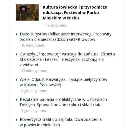
Kultura łowiecka i przyrodnicza
edukacja. Festiwal w Parku
Miejskim w Nisku
1 minuta temu
Dużo turystów i kilkanaście interwencji. Pracowity
tydzień dla bieszczadzkich GOPR-owców
16 minut temu
Gwiazdy „Trędowatej” wracają do Łańcuta. Elżbieta
Starostecka i Leszek Teleszyński spotkają się
z widzami
43 minuty temu
Wielki Odpust Kalwaryjski. Tysiące pielgrzymów
w Kalwarii Pacławskiej
2 godziny temu
Bezpłatne badania profilaktyczne w Ustrzykach
Dolnych. Sprawdź poziom cukru i skład ciała
3 godziny temu
Rowerzysta trafił do szpitala. Dwa zdarzenia
w powiecie mieleckim