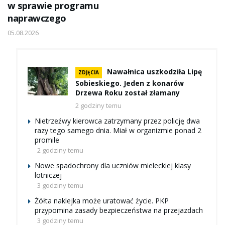
w sprawie programu
naprawczego
05.08.2026
Nawałnica uszkodziła Lipę
ZDJĘCIA
Sobieskiego. Jeden z konarów
Drzewa Roku został złamany
2 godziny temu
Nietrzeźwy kierowca zatrzymany przez policję dwa
razy tego samego dnia. Miał w organizmie ponad 2
promile
2 godziny temu
Nowe spadochrony dla uczniów mieleckiej klasy
lotniczej
3 godziny temu
Żółta naklejka może uratować życie. PKP
przypomina zasady bezpieczeństwa na przejazdach
3 godziny temu