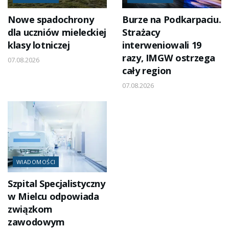
Nowe spadochrony
Burze na Podkarpaciu.
dla uczniów mieleckiej
Strażacy
klasy lotniczej
interweniowali 19
razy, IMGW ostrzega
07.08.2026
cały region
07.08.2026
WIADOMOŚCI
Szpital Specjalistyczny
w Mielcu odpowiada
związkom
zawodowym