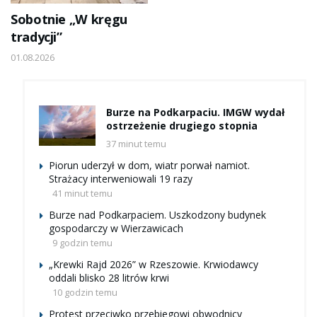
Sobotnie „W kręgu
tradycji”
01.08.2026
Burze na Podkarpaciu. IMGW wydał
ostrzeżenie drugiego stopnia
37 minut temu
Piorun uderzył w dom, wiatr porwał namiot.
Strażacy interweniowali 19 razy
41 minut temu
Burze nad Podkarpaciem. Uszkodzony budynek
gospodarczy w Wierzawicach
9 godzin temu
„Krewki Rajd 2026” w Rzeszowie. Krwiodawcy
oddali blisko 28 litrów krwi
10 godzin temu
Protest przeciwko przebiegowi obwodnicy