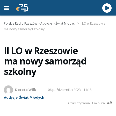
Polskie Radio Rzeszów
>
Audycje
>
Świat Młodych
>
II LO w Rzeszowie
ma nowy samorząd szkolny
II LO w Rzeszowie
ma nowy samorząd
szkolny
Dorota Wilk
06 października 2023 - 11:18
Audycje
,
Świat Młodych
A
Czas czytania: 1 minuta
A