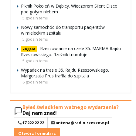
Piknik Pokoleń w Dębicy. Wieczorem Silent Disco
pod gołym niebem
5 godzin temu
Nowy samochód do transportu pacjentów
w mieleckim szpitalu
5 godzin temu
Rzeszowianie na czele 35. MARMA Rajdu
ZDJĘCIA
Rzeszowskiego. Rzeźnik triumfuje
5 godzin temu
Wypadek na trasie 35. Rajdu Rzeszowskiego.
Małgorzata Prus trafiła do szpitala
6 godzin temu
Byłeś świadkiem ważnego wydarzenia?
Daj nam znać!
17 222 22 22
antena@radio.rzeszow.pl
Otwórz formularz