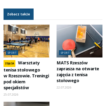
Zobacz także
SPORT
SPORT
Warsztaty
MATS Rzeszów
ZDJĘCIA
zaprasza na otwarte
tenisa stołowego
zajęcia z tenisa
w Rzeszowie. Treningi
stołowego
pod okiem
specjalistów
22.07.2026
25.07.2026