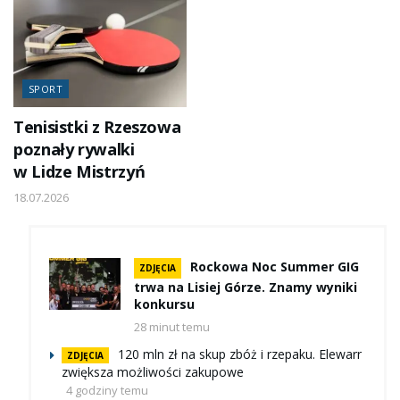
SPORT
Tenisistki z Rzeszowa
poznały rywalki
w Lidze Mistrzyń
18.07.2026
Rockowa Noc Summer GIG
ZDJĘCIA
trwa na Lisiej Górze. Znamy wyniki
konkursu
28 minut temu
120 mln zł na skup zbóż i rzepaku. Elewarr
ZDJĘCIA
zwiększa możliwości zakupowe
4 godziny temu